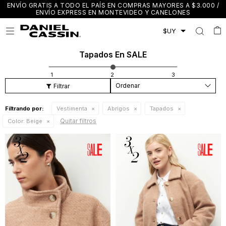
ENVÍO GRATIS A TODO EL PAÍS EN COMPRAS MAYORES A $3.000 /
ENVÍO EXPRESS EN MONTEVIDEO Y CANELONES

Tapados En SALE
Recomendados
Filtrando por:
Vestimenta
Abrigos
Tapados
Quitar filtros
Color:
Beige