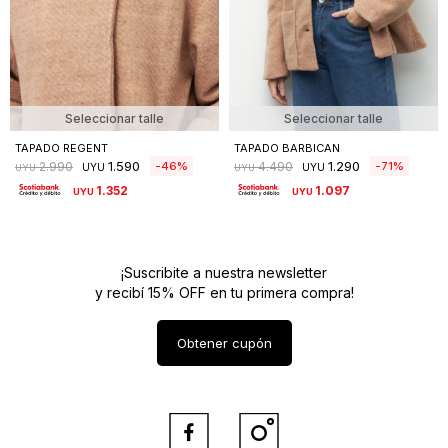
Seleccionar talle
Seleccionar talle
TAPADO REGENT
TAPADO BARBICAN
1.590
1.290
46
71
2.990
4.490
UYU
UYU
UYU
UYU
1.352
1.097
UYU
UYU
¡Suscribite a nuestra newsletter
y recibí 15% OFF en tu primera compra!
Obtener cupón

