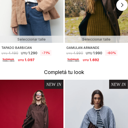
Seleccionar talle
Seleccionar talle
TAPADO BARBICAN
GAMULAN ARMANDE
1.290
1.990
71
60
4.490
4.990
UYU
UYU
UYU
UYU
1.097
1.692
UYU
UYU
Completá tu look