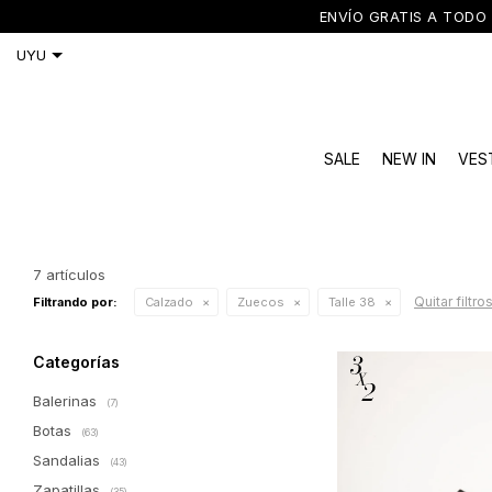
ENVÍO GRATIS A TODO 
SALE
NEW IN
VES
7 artículos
Quitar filtro
Filtrando por:
Calzado
Zuecos
Talle 38
Categorías
Balerinas
(7)
Botas
(63)
Sandalias
(43)
Zapatillas
(35)