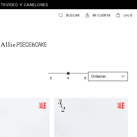
ONTEVIDEO Y CANELONES
0
UYU
Recomendados