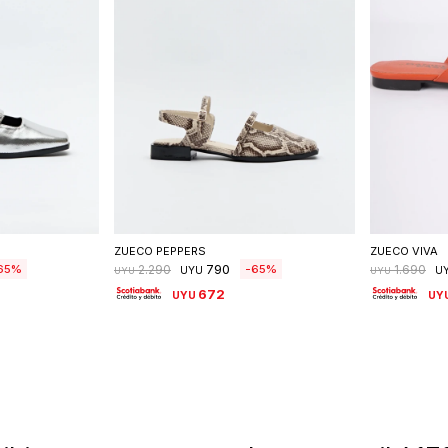
talle
Seleccionar talle
S
ZUECO PEPPERS
ZUECO VIVA
790
65
65
2.290
1.690
UYU
U
UYU
UYU
672
UYU
UY