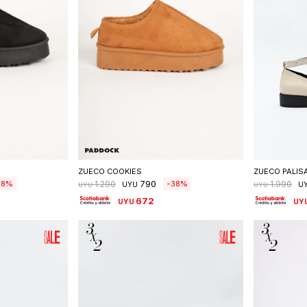
talle
Seleccionar talle
S
ZUECO COOKIES
ZUECO PALIS
790
38
38
1.290
1.990
UYU
U
UYU
UYU
672
UYU
UY