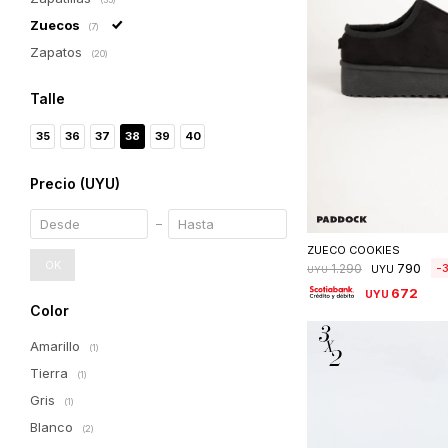
Zuecos
(7)
Zapatos
(20)
Talle
35
36
37
38
39
40
Precio
(UYU)
Seleccionar 
ZUECO COOKIES
OK
790
1.290
UYU
UYU
672
UYU
Color
Amarillo
(1)
Tierra
(1)
Gris
(1)
Blanco
(2)