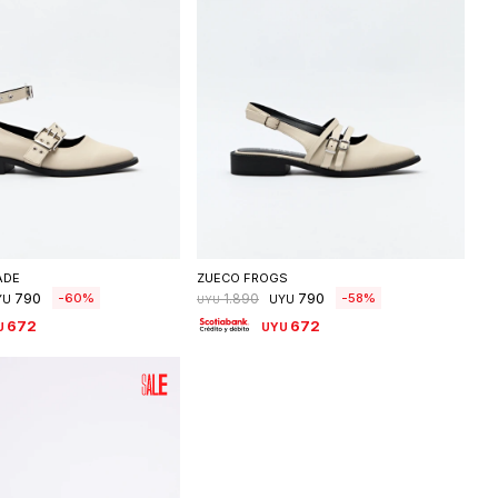
eleccionar talle
Seleccionar talle
ADE
ZUECO FROGS
790
790
60
58
1.890
YU
UYU
UYU
672
672
U
UYU