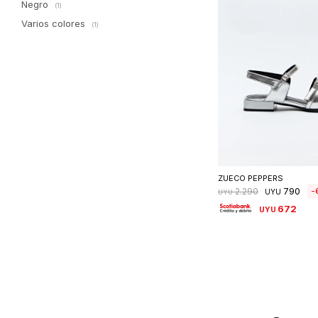
Negro
(1)
Varios colores
(1)
Seleccionar 
ZUECO PEPPERS
790
2.290
UYU
UYU
672
UYU