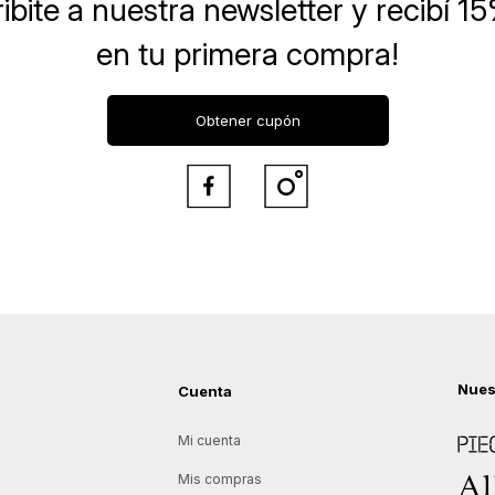
ibite a nuestra newsletter
y recibí 1
en tu primera compra!
Obtener cupón


Nues
Cuenta
Piece
Mi cuenta
Allie
Mis compras