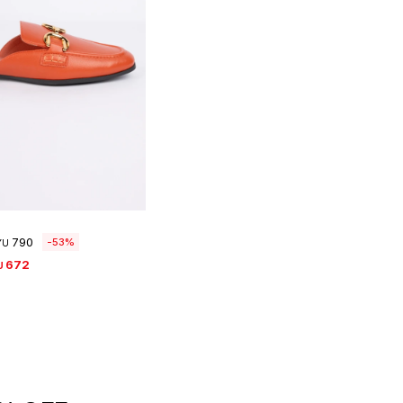
eleccionar talle
790
53
YU
672
U