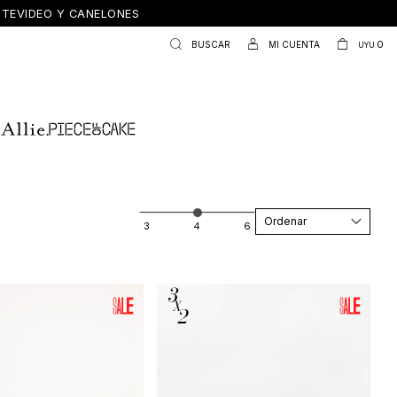
ONTEVIDEO Y CANELONES
0
UYU
Recomendados