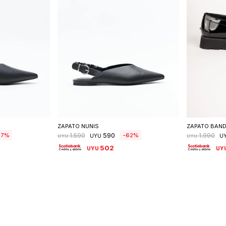
talle
Seleccionar talle
S
ZAPATO NUNIS
ZAPATO BAN
590
57
62
1.590
1.990
UYU
U
UYU
UYU
502
UYU
UY