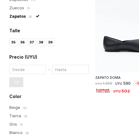
Zuecos
(1)
Zapatos
(4)
Talle
35
36
37
38
39
Precio
(UYU)
Seleccionar 
ZAPATO DOMA
OK
590
1.390
UYU
UYU
502
UYU
Color
Beige
(2)
Tierra
(3)
Gris
(1)
Blanco
(4)