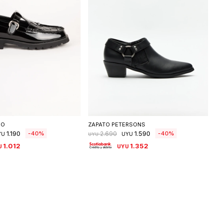
eleccionar talle
Seleccionar talle
DO
ZAPATO PETERSONS
1.190
1.590
40
40
2.690
YU
UYU
UYU
1.012
1.352
U
UYU