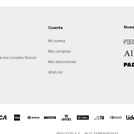
Nues
Cuenta
Piece
Mi cuenta
Allie
Mis compras
 los Locales físicos
Mis direcciones
Padd
Wish list
INDUTOP S.A. – RUT 211858950012