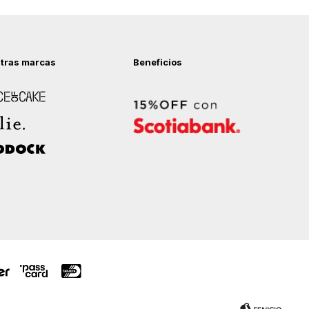
tras marcas
Beneficios
 of Cake
ock