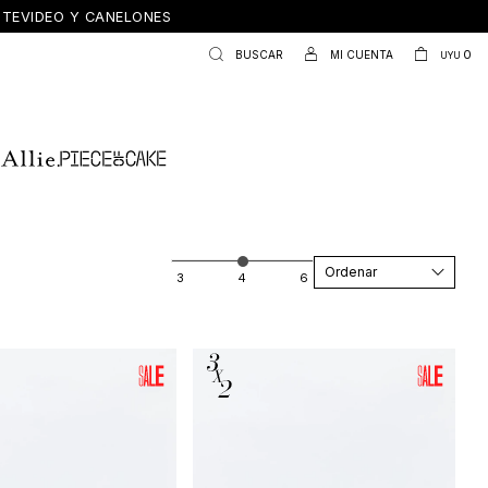
ONTEVIDEO Y CANELONES
0
UYU
Recomendados