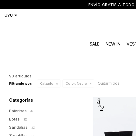
ENVÍO GRATIS A TODO 
SALE
NEW IN
VES
90 artículos
Quitar filtros
Filtrando por:
Calzado
Color:
Negro
Categorías
Balerinas
(4)
Botas
(39)
Sandalias
(30)
Zapatillas
(11)