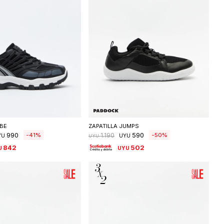
eleccionar talle
Seleccionar talle
UBE
ZAPATILLA JUMPS
990
590
41
50
1.190
YU
UYU
UYU
842
502
U
UYU