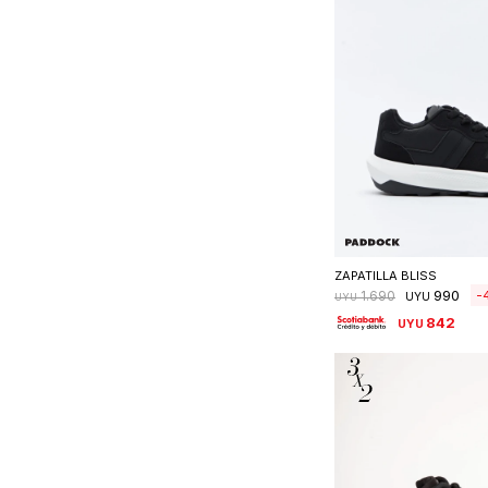
Seleccionar 
ZAPATILLA BLISS
990
1.690
UYU
UYU
842
UYU