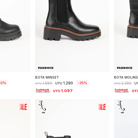
talle
Seleccionar talle
S
BOTA MINSET
BOTA MOLINS
1.290
55
35
1.990
2.390
UYU
U
UYU
UYU
1.097
UYU
UY