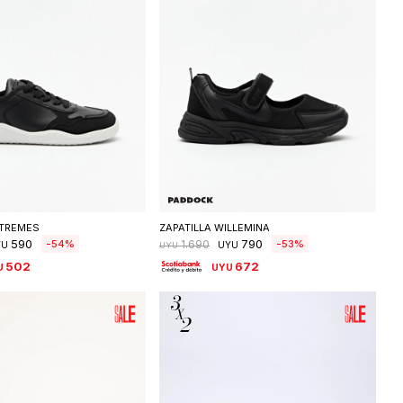
eleccionar talle
Seleccionar talle
XTREMES
ZAPATILLA WILLEMINA
590
790
54
53
1.690
YU
UYU
UYU
502
672
U
UYU