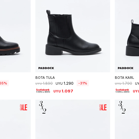
talle
Seleccionar talle
S
BOTA TULA
BOTA KARL
1.290
65
31
1.890
1.790
UYU
U
UYU
UYU
1.097
UYU
UY