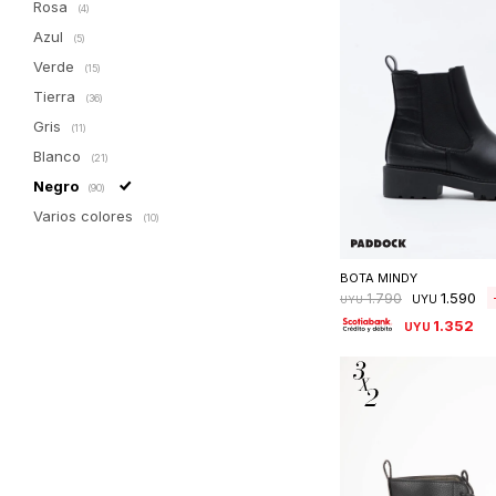
Rosa
(4)
Azul
(5)
Verde
(15)
Tierra
(36)
Gris
(11)
Blanco
(21)
Negro
(90)
Varios colores
(10)
Seleccionar 
BOTA MINDY
1.590
1.790
UYU
UYU
1.352
UYU