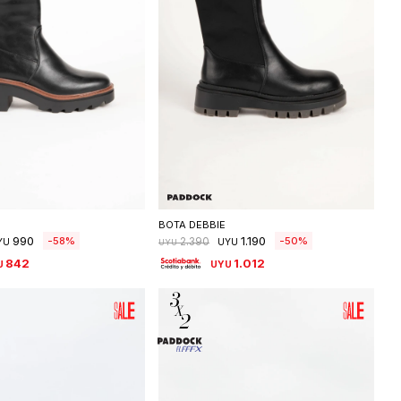
eleccionar talle
Seleccionar talle
BOTA DEBBIE
990
1.190
58
50
2.390
YU
UYU
UYU
842
1.012
U
UYU