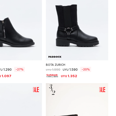
eleccionar talle
Seleccionar talle
BOTA ZURICH
1.290
1.590
27
20
1.990
YU
UYU
UYU
1.097
1.352
U
UYU