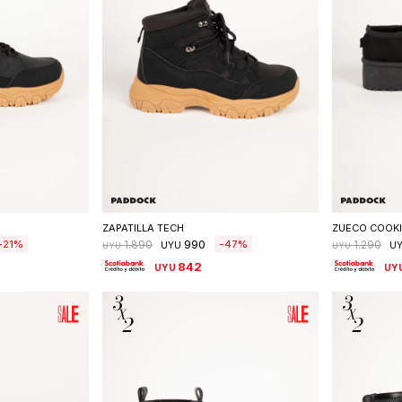
talle
Seleccionar talle
S
ZAPATILLA TECH
ZUECO COOK
990
21
47
1.890
1.290
UYU
U
UYU
UYU
842
UYU
UY