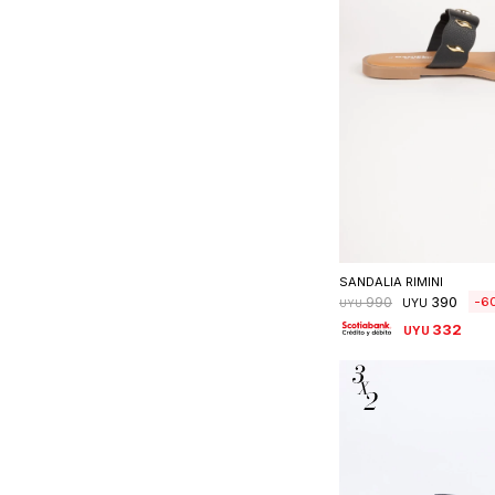
Seleccionar 
SANDALIA RIMINI
390
6
990
UYU
UYU
332
UYU