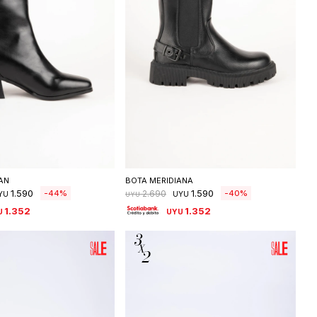
eleccionar talle
Seleccionar talle
AN
BOTA MERIDIANA
1.590
1.590
44
40
2.690
YU
UYU
UYU
1.352
1.352
U
UYU