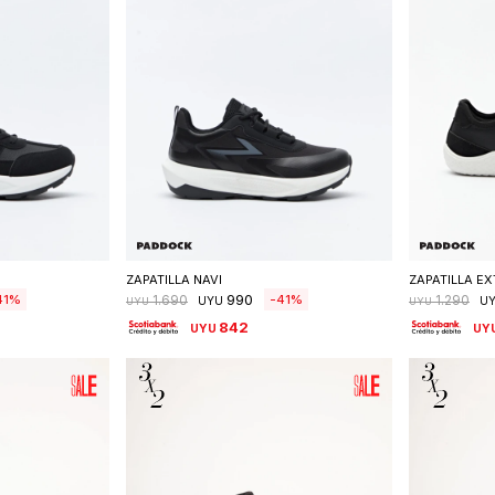
talle
Seleccionar talle
S
ZAPATILLA NAVI
ZAPATILLA E
990
41
41
1.690
1.290
UYU
U
UYU
UYU
842
UYU
UY