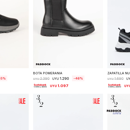
talle
Seleccionar talle
S
BOTA POMERANIA
ZAPATILLA N
1.290
55
46
2.390
1.690
UYU
U
UYU
UYU
1.097
UYU
UY