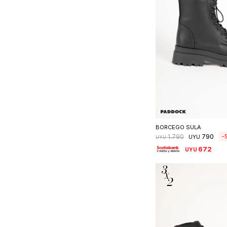
Seleccionar 
BORCEGO SULA
790
1.790
UYU
UYU
672
UYU