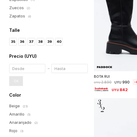
Zuecos
(2)
Zapatos
(4)
Talle
35
36
37
38
39
40
Precio
(UYU)
Seleccionar 
BOTA RUI
OK
990
2.890
UYU
UYU
842
UYU
Color
Beige
(23)
Amarillo
(5)
Anaranjado
(2)
Rojo
(3)