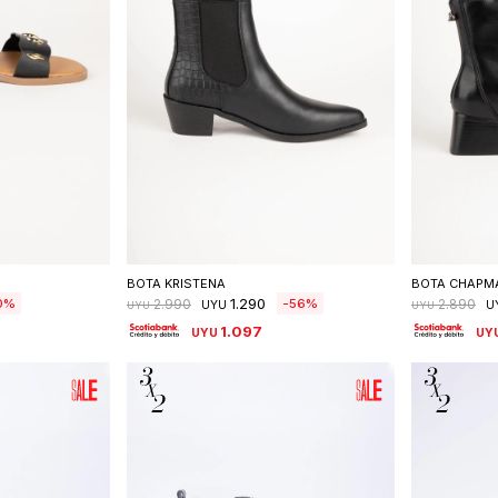
talle
Seleccionar talle
S
BOTA KRISTENA
BOTA CHAPM
1.290
0
56
2.990
2.890
UYU
U
UYU
UYU
1.097
UYU
UY