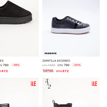
eleccionar talle
Seleccionar talle
IES
ZAPATILLA ASCENDO
790
790
38
50
1.590
YU
UYU
UYU
672
672
U
UYU