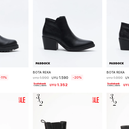
talle
Seleccionar talle
S
BOTA REKA
BOTA REKA
1.590
11
20
1.990
1.990
UYU
U
UYU
UYU
1.352
UYU
UY