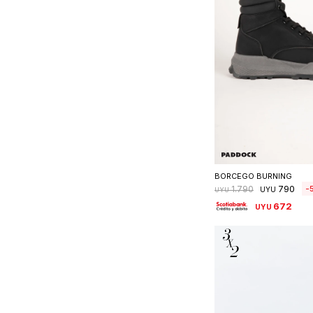
Seleccionar 
BORCEGO BURNING
790
1.790
UYU
UYU
672
UYU