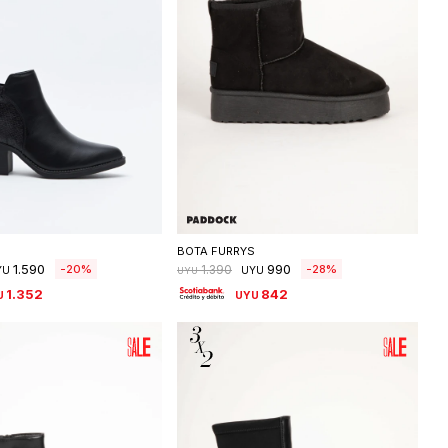
eleccionar talle
Seleccionar talle
BOTA FURRYS
1.590
990
20
28
1.390
YU
UYU
UYU
1.352
842
U
UYU