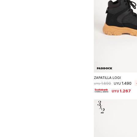
Seleccionar 
ZAPATILLA LOGI
1.490
1.890
UYU
UYU
1.267
UYU