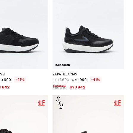
eleccionar talle
Seleccionar talle
ISS
ZAPATILLA NAVI
990
990
41
41
1.690
YU
UYU
UYU
842
842
U
UYU