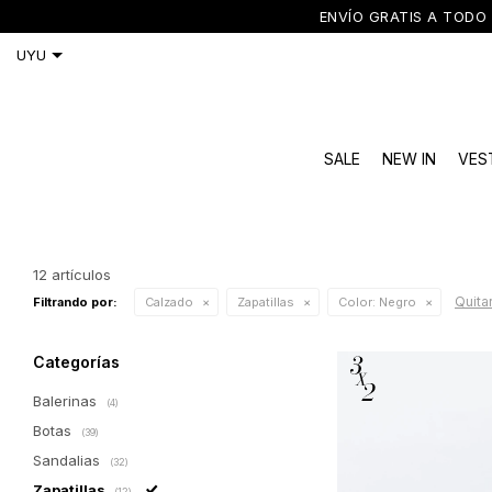
ENVÍO GRATIS A TODO 
SALE
NEW IN
VES
12 artículos
Quitar
Filtrando por:
Calzado
Zapatillas
Color:
Negro
Categorías
Balerinas
(4)
Botas
(39)
Sandalias
(32)
Zapatillas
(12)