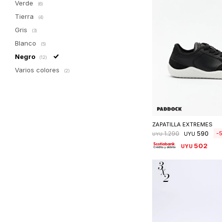
Verde
(6)
Tierra
(4)
Gris
(3)
Blanco
(5)
Negro
(12)
Varios colores
(2)
Seleccionar 
ZAPATILLA EXTREMES
590
1.290
UYU
UYU
502
UYU