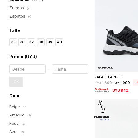
Zuecos
(2)
Zapatos
(4)
Talle
35
36
37
38
39
40
Precio
(UYU)
Seleccionar 
ZAPATILLA NUBE
OK
990
1.690
UYU
UYU
842
UYU
Color
Beige
(8)
Amarillo
(2)
Rosa
(2)
Azul
(2)