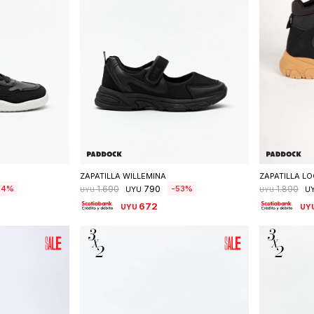
talle
Seleccionar talle
S
ZAPATILLA WILLEMINA
ZAPATILLA LO
790
54
53
1.690
1.890
UYU
U
UYU
UYU
672
UYU
UY