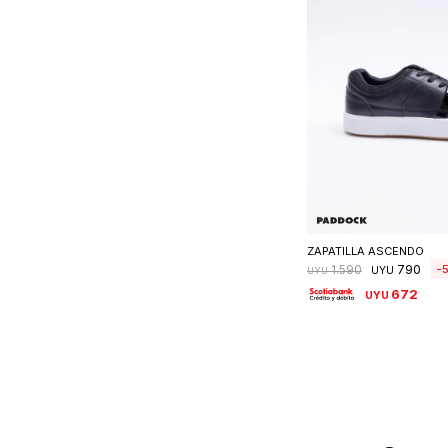
Seleccionar 
ZAPATILLA ASCENDO
790
1.590
UYU
UYU
672
UYU