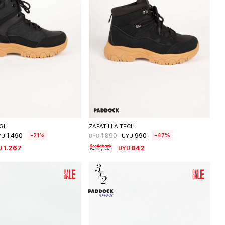
eleccionar talle
Seleccionar talle
GI
ZAPATILLA TECH
1.490
990
21
47
1.890
YU
UYU
UYU
1.267
842
U
UYU