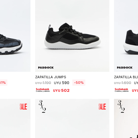
talle
Seleccionar talle
S
ZAPATILLA JUMPS
ZAPATILLA BL
590
41
50
1.190
1.690
UYU
U
UYU
UYU
502
UYU
UY