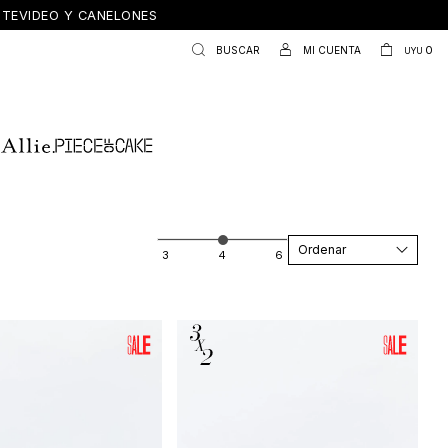
ONTEVIDEO Y CANELONES
0
UYU
Recomendados