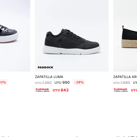
talle
Seleccionar talle
S
ZAPATILLA LUMA
ZAPATILLA AR
990
50
28
1.390
1.690
UYU
U
UYU
UYU
842
UYU
UY