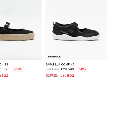
eleccionar talle
Seleccionar talle
CHIES
ZAPATILLA COMFINA
390
590
76
50
1.190
YU
UYU
UYU
332
502
U
UYU