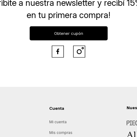
ibite a nuestra newsletter
y recibí 1
en tu primera compra!
Obtener cupón


Nues
Cuenta
Piece
Mi cuenta
Allie
Mis compras