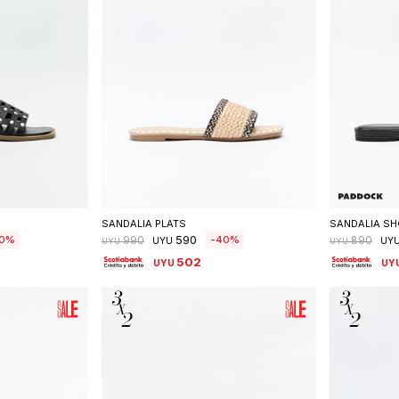
talle
Seleccionar talle
S
SANDALIA PLATS
SANDALIA S
590
0
40
990
890
UYU
UY
UYU
UYU
502
UYU
UY