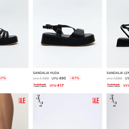
talle
Seleccionar talle
S
SANDALIA HUDA
SANDALIA LE
490
67
67
1.490
1.590
UYU
U
UYU
UYU
417
UYU
UY