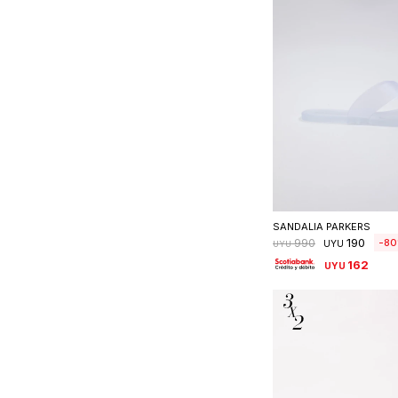
Seleccionar 
SANDALIA PARKERS
190
80
990
UYU
UYU
162
UYU