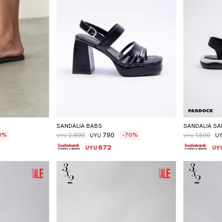
talle
Seleccionar talle
S
SANDALIA BABS
SANDALIA S
790
0
70
2.690
1.590
UYU
U
UYU
UYU
672
UYU
UY