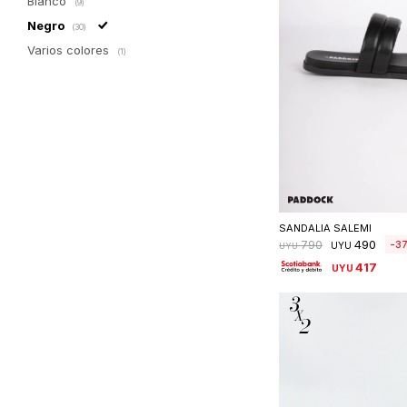
Blanco
(9)
Negro
(30)
Varios colores
(1)
Seleccionar 
SANDALIA SALEMI
490
3
790
UYU
UYU
417
UYU