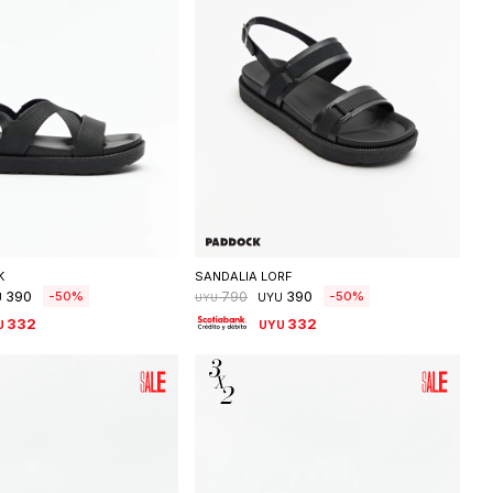
eleccionar talle
Seleccionar talle
K
SANDALIA LORF
390
390
50
50
790
U
UYU
UYU
332
332
U
UYU