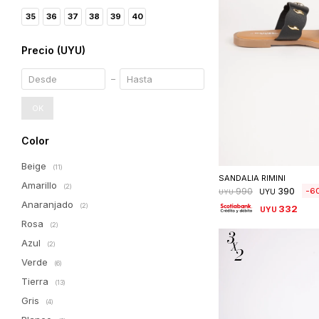
35
36
37
38
39
40
Precio
(UYU)
OK
Color
Seleccionar 
Beige
(11)
SANDALIA RIMINI
Amarillo
(2)
390
6
990
UYU
UYU
Anaranjado
(2)
332
UYU
Rosa
(2)
Azul
(2)
Verde
(6)
Tierra
(13)
Gris
(4)