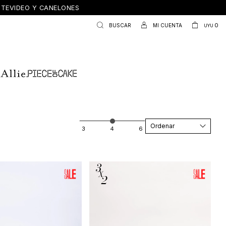
ONTEVIDEO Y CANELONES
0
UYU
Recomendados