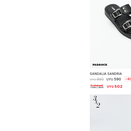
Seleccionar 
SANDALIA SANDRIA
590
4
990
UYU
UYU
502
UYU