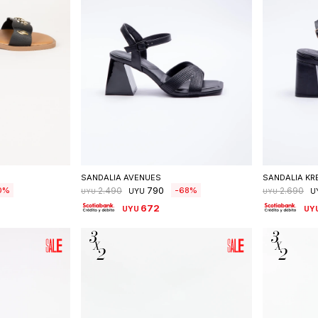
talle
Seleccionar talle
S
SANDALIA AVENUES
SANDALIA KR
790
0
68
2.490
2.690
UYU
U
UYU
UYU
672
UYU
UY