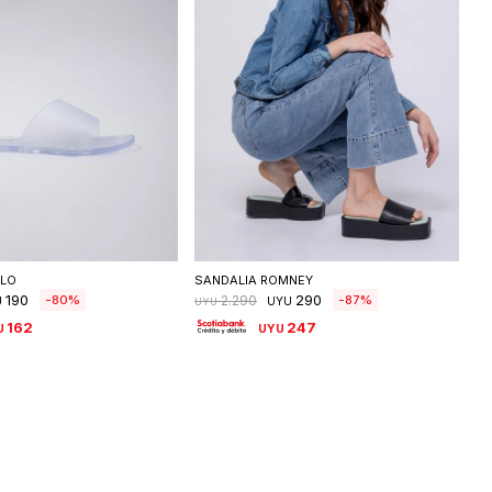
eleccionar talle
Seleccionar talle
PLO
SANDALIA ROMNEY
190
290
80
87
2.290
U
UYU
UYU
162
247
U
UYU