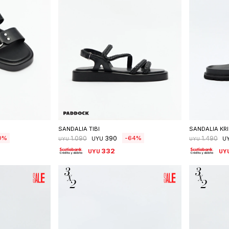
talle
Seleccionar talle
S
SANDALIA TIBI
SANDALIA KR
390
0
64
1.090
1.490
UYU
U
UYU
UYU
332
UYU
UY