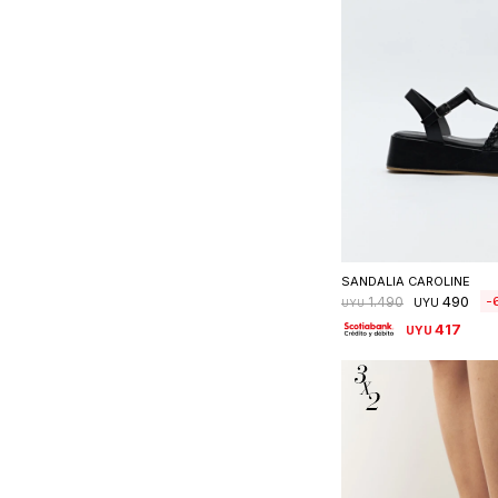
Seleccionar 
SANDALIA CAROLINE
490
1.490
UYU
UYU
417
UYU