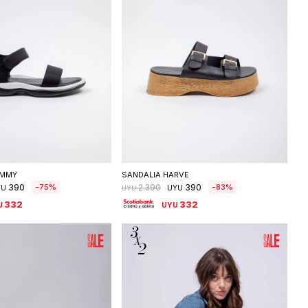
eleccionar talle
Seleccionar talle
AMMY
SANDALIA HARVE
390
390
75
83
2.390
YU
UYU
UYU
332
332
U
UYU