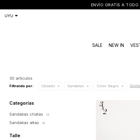
ENVÍO GRATIS A TODO 
SALE
NEW IN
VES
30 artículos
Quitar
Filtrando por:
Calzado
Sandalias
Color:
Negro
Categorías
Sandalias chatas
(3)
Sandalias altas
(4)
Talle