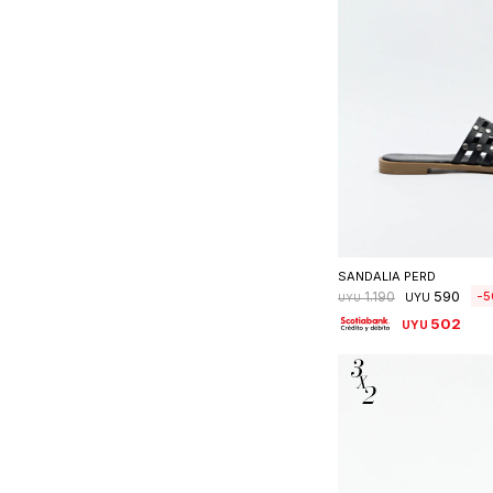
Seleccionar 
SANDALIA PERD
590
5
1.190
UYU
UYU
502
UYU