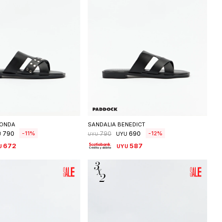
eleccionar talle
Seleccionar talle
HONDA
SANDALIA BENEDICT
790
690
11
12
790
U
UYU
UYU
672
587
U
UYU