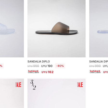
talle
Seleccionar talle
S
SANDALIA DIPLO
SANDALIA DI
190
80
990
990
UYU
UY
UYU
UYU
162
UYU
UY