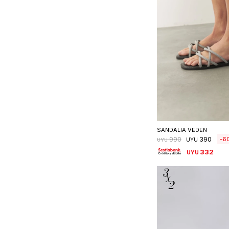
Seleccionar 
SANDALIA VEDEN
390
6
990
UYU
UYU
332
UYU