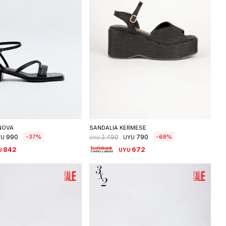
eleccionar talle
Seleccionar talle
NOVA
SANDALIA KERMESE
990
790
37
68
2.490
YU
UYU
UYU
842
672
U
UYU