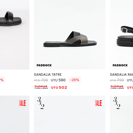
talle
Seleccionar talle
S
SANDALIA TATRE
SANDALIA RA
590
7
25
790
790
UYU
UY
UYU
UYU
502
UYU
UY