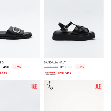
eleccionar talle
Seleccionar talle
IEG
SANDALIA HALT
490
590
67
67
1.790
YU
UYU
UYU
417
502
U
UYU