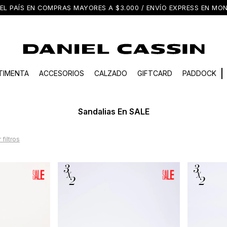
EL PAÍS EN COMPRAS MAYORES A $3.000 / ENVÍO EXPRESS EN M
TIMENTA
ACCESORIOS
CALZADO
GIFTCARD
PADDOCK
Sandalias En SALE
 filtros