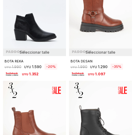
Seleccionar talle
Seleccionar talle
BOTA REKA
BOTA DESAN
1.590
1.290
20
35
1.990
1.990
UYU
UYU
UYU
UYU
1.352
1.097
UYU
UYU