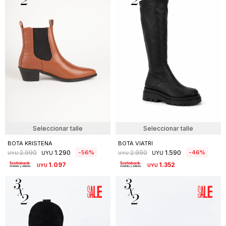
Seleccionar talle
Seleccionar talle
BOTA KRISTENA
BOTA VIATRI
1.290
1.590
56
46
2.990
2.990
UYU
UYU
UYU
UYU
1.097
1.352
UYU
UYU