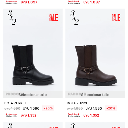
1.097
1.097
UYU
UYU
Seleccionar talle
Seleccionar talle
BOTA ZURICH
BOTA ZURICH
1.590
1.590
20
20
1.990
1.990
UYU
UYU
UYU
UYU
1.352
1.352
UYU
UYU