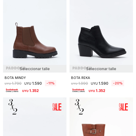
Seleccionar talle
Seleccionar talle
BOTA MINDY
BOTA REKA
1.590
1.590
11
20
1.790
1.990
UYU
UYU
UYU
UYU
1.352
1.352
UYU
UYU