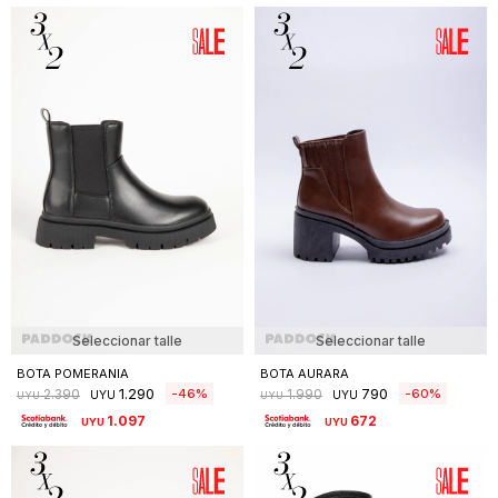
Seleccionar talle
Seleccionar talle
BOTA POMERANIA
BOTA AURARA
1.290
790
46
60
2.390
1.990
UYU
UYU
UYU
UYU
1.097
672
UYU
UYU