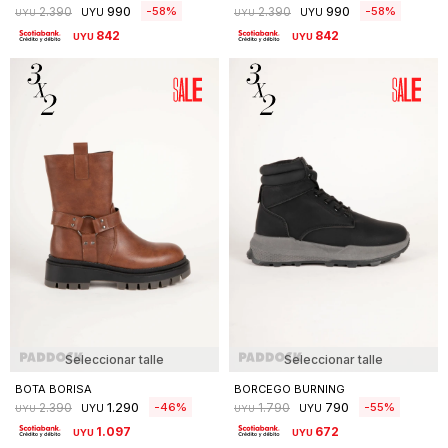
990
990
58
58
2.390
2.390
UYU
UYU
UYU
UYU
842
842
UYU
UYU
Seleccionar talle
Seleccionar talle
BOTA BORISA
BORCEGO BURNING
1.290
790
46
55
2.390
1.790
UYU
UYU
UYU
UYU
1.097
672
UYU
UYU