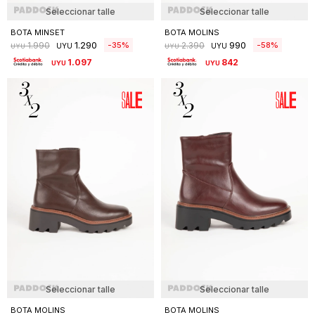
Seleccionar talle
Seleccionar talle
BOTA MINSET
BOTA MOLINS
1.290
990
35
58
1.990
2.390
UYU
UYU
UYU
UYU
1.097
842
UYU
UYU
Seleccionar talle
Seleccionar talle
BOTA MOLINS
BOTA MOLINS