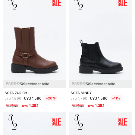
Seleccionar talle
Seleccionar talle
BOTA ZURICH
BOTA MINDY
1.590
1.590
20
11
1.990
1.790
UYU
UYU
UYU
UYU
1.352
1.352
UYU
UYU