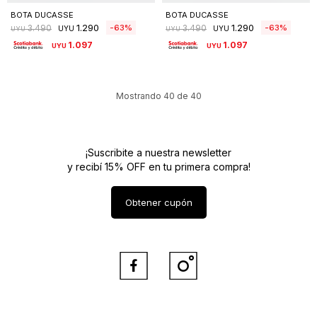
BOTA DUCASSE
BOTA DUCASSE
1.290
1.290
63
63
3.490
3.490
UYU
UYU
UYU
UYU
1.097
1.097
UYU
UYU
Mostrando
40
de
40
¡Suscribite a nuestra newsletter
y recibí 15% OFF en tu primera compra!
Obtener cupón

