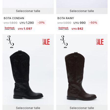
Seleccionar talle
Seleccionar talle
BOTA CONDAN
BOTA RAINY
1.290
990
31
50
1.890
1.990
UYU
UYU
UYU
UYU
1.097
842
UYU
UYU
Seleccionar talle
Seleccionar talle