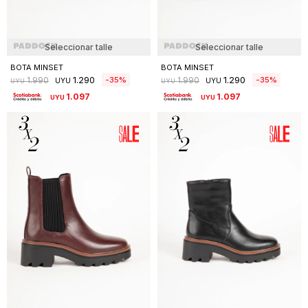
Seleccionar talle
Seleccionar talle
BOTA MINSET
BOTA MINSET
1.290
1.290
35
35
1.990
1.990
UYU
UYU
UYU
UYU
1.097
1.097
UYU
UYU