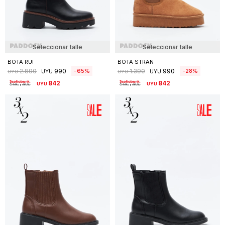
Seleccionar talle
Seleccionar talle
BOTA RUI
BOTA STRAN
990
990
65
28
2.890
1.390
UYU
UYU
UYU
UYU
842
842
UYU
UYU