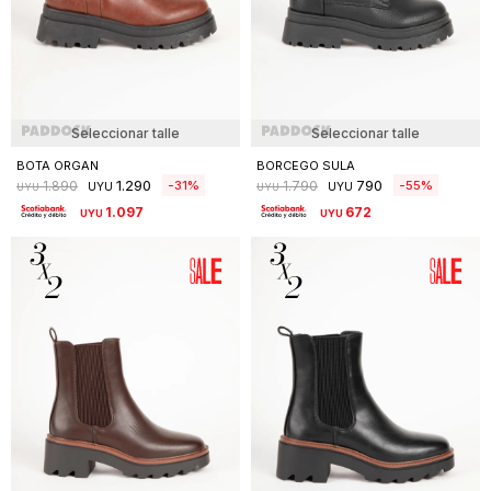
Seleccionar talle
Seleccionar talle
BOTA ORGAN
BORCEGO SULA
1.290
790
31
55
1.890
1.790
UYU
UYU
UYU
UYU
1.097
672
UYU
UYU