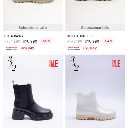
Seleccionar talle
Seleccionar talle
BOTA RAINY
BOTA THUNDER
990
990
50
54
1.990
2.190
UYU
UYU
UYU
UYU
842
842
UYU
UYU