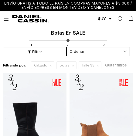
ENVÍO GRATIS A TODO EL PAÍS EN COMPRAS MAYORES A $3.000 /
ENVÍO EXPRESS EN MONTEVIDEO Y CANELONES

Botas En SALE
Recomendados
Quitar filtros
Filtrando por:
Calzado
Botas
Talle 35