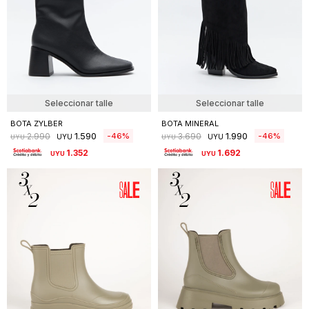
Seleccionar talle
Seleccionar talle
BOTA ZYLBER
BOTA MINERAL
1.590
1.990
46
46
2.990
3.690
UYU
UYU
UYU
UYU
1.352
1.692
UYU
UYU