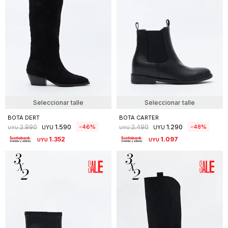
Seleccionar talle
Seleccionar talle
BOTA DERT
BOTA CARTER
1.590
1.290
46
48
2.990
2.490
UYU
UYU
UYU
UYU
1.352
1.097
UYU
UYU