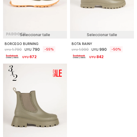
Seleccionar talle
Seleccionar talle
BORCEGO BURNING
BOTA RAINY
790
990
55
50
1.790
1.990
UYU
UYU
UYU
UYU
672
842
UYU
UYU