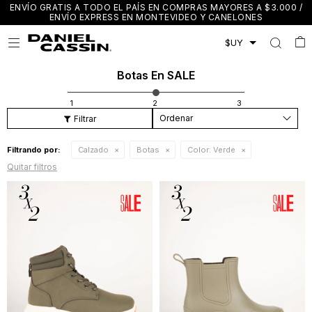
ENVÍO GRATIS A TODO EL PAÍS EN COMPRAS MAYORES A $3.000 /
ENVÍO EXPRESS EN MONTEVIDEO Y CANELONES

Botas En SALE
Recomendados
Filtrando por:
Calzado
Botas
Color:
Verde
Quitar filtros