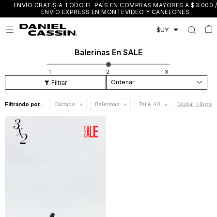
ENVÍO GRATIS A TODO EL PAÍS EN COMPRAS MAYORES A $3.000 /
ENVÍO EXPRESS EN MONTEVIDEO Y CANELONES

Balerinas En SALE
Recomendados
Quitar filtros
Filtrando por:
Calzado
Balerinas
Talle 40