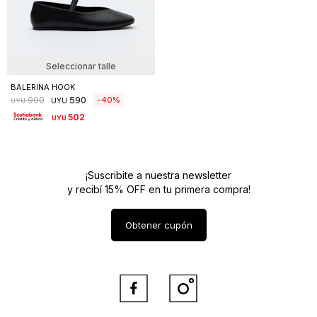
Seleccionar talle
BALERINA HOOK
590
40
990
UYU
UYU
502
UYU
¡Suscribite a nuestra newsletter
y recibí 15% OFF en tu primera compra!
Obtener cupón

