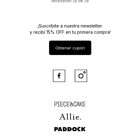
Mostrando
28
de
28
¡Suscribite a nuestra newsletter
y recibí 15% OFF en tu primera compra!
Obtener cupón


Piece of Cake
Allie
Paddock