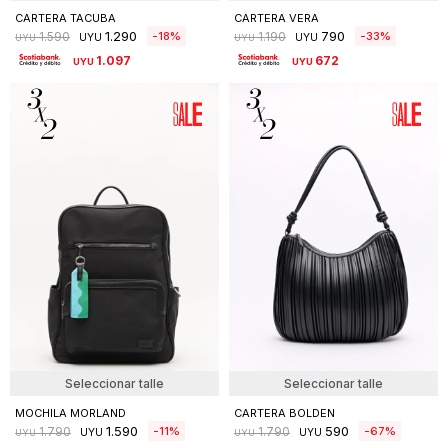
CARTERA TACUBA
CARTERA VERA
1.290
790
18
33
1.590
1.190
UYU
UYU
UYU
UYU
1.097
672
UYU
UYU
Seleccionar talle
Seleccionar talle
MOCHILA MORLAND
CARTERA BOLDEN
1.590
590
11
67
1.790
1.790
UYU
UYU
UYU
UYU