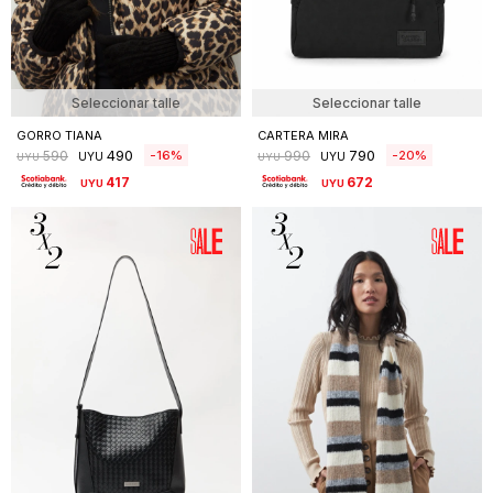
Seleccionar talle
Seleccionar talle
GORRO TIANA
CARTERA MIRA
490
790
16
20
590
990
UYU
UYU
UYU
UYU
417
672
UYU
UYU