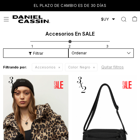
EL PLAZO DE CAMBIO ES DE 30 DÍAS

Accesorios En SALE
Recomendados
Quitar filtros
Filtrando por:
Accesorios
Color:
Negro