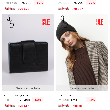
790
290
50
70
1.590
990
UYU
UYU
UYU
UYU
672
247
UYU
UYU
Seleccionar talle
Seleccionar talle
BILLETERA QUOKKA
GORRO SOUL
490
390
50
33
990
590
UYU
UYU
UYU
UYU
417
332
UYU
UYU