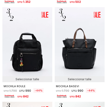
1.352
502
UYU
UYU
Seleccionar talle
Seleccionar talle
MOCHILA ROULE
MOCHILA BASEVI
990
990
44
44
1.790
1.790
UYU
UYU
UYU
UYU
842
842
UYU
UYU