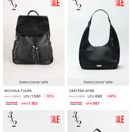
Seleccionar talle
Seleccionar talle
MOCHILA TULIPA
CARTERA AFIRE
1.590
690
15
68
1.890
2.190
UYU
UYU
UYU
UYU
1.352
587
UYU
UYU