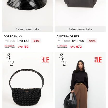
Seleccionar talle
Seleccionar talle
GORRO RAINY
CARTERA ORREN
190
790
61
60
490
1.990
UYU
UYU
UYU
UYU
162
672
UYU
UYU