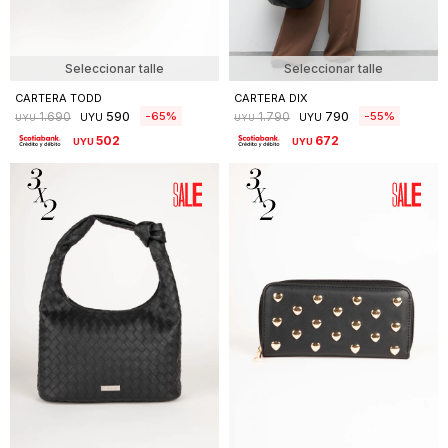
Seleccionar talle
Seleccionar talle
CARTERA TODD
CARTERA DIX
590
790
65
55
1.690
1.790
UYU
UYU
UYU
UYU
502
672
UYU
UYU