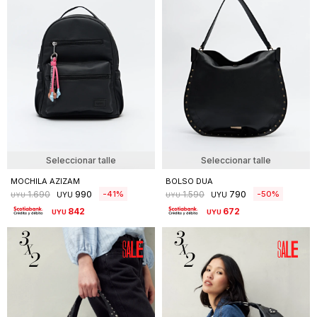
Seleccionar talle
Seleccionar talle
MOCHILA AZIZAM
BOLSO DUA
990
790
41
50
1.690
1.590
UYU
UYU
UYU
UYU
842
672
UYU
UYU