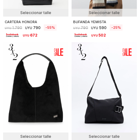
Seleccionar talle
Seleccionar talle
CARTERA HONORA
BUFANDA YEMISTA
790
590
55
25
1.790
790
UYU
UYU
UYU
UYU
672
502
UYU
UYU
Seleccionar talle
Seleccionar talle