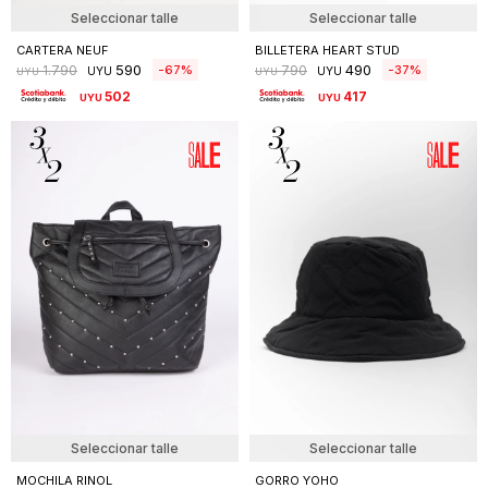
Seleccionar talle
Seleccionar talle
CARTERA NEUF
BILLETERA HEART STUD
590
490
67
37
1.790
790
UYU
UYU
UYU
UYU
502
417
UYU
UYU
Seleccionar talle
Seleccionar talle
MOCHILA RINOL
GORRO YOHO