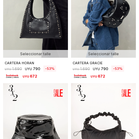
Seleccionar talle
Seleccionar talle
CARTERA HORAN
CARTERA GRACIE
790
790
53
53
1.690
1.690
UYU
UYU
UYU
UYU
672
672
UYU
UYU