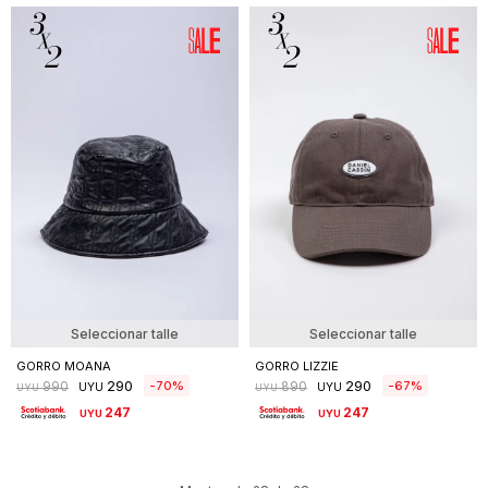
Seleccionar talle
Seleccionar talle
GORRO MOANA
GORRO LIZZIE
290
290
70
67
990
890
UYU
UYU
UYU
UYU
247
247
UYU
UYU