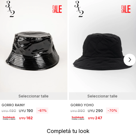
Seleccionar talle
Seleccionar talle
GORRO RAINY
GORRO YOHO
190
290
61
70
490
990
UYU
UYU
UYU
UYU
162
247
UYU
UYU
Completá tu look