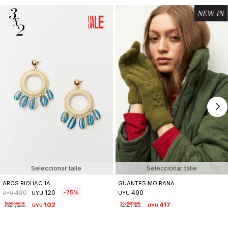
Seleccionar talle
Seleccionar talle
AROS RIOHACHA
GUANTES MOIRANA
120
490
75
490
UYU
UYU
UYU
102
417
UYU
UYU