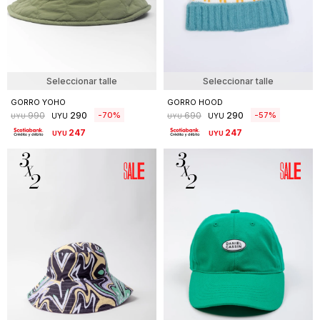
Seleccionar talle
Seleccionar talle
GORRO YOHO
GORRO HOOD
290
290
70
57
990
690
UYU
UYU
UYU
UYU
247
247
UYU
UYU