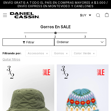
ENVÍO GRATIS A TODO EL PAÍS EN COMPRAS MAYORES A $3.000 /
ENVÍO EXPRESS EN MONTEVIDEO Y CANELONES

Gorros En SALE
Recomendados
Filtrando por:
Accesorios
Gorros
Color:
Verde
Quitar filtros