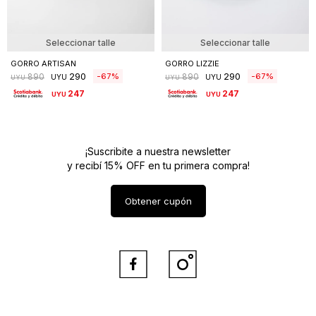
Seleccionar talle
Seleccionar talle
GORRO ARTISAN
GORRO LIZZIE
290
290
67
67
890
890
UYU
UYU
UYU
UYU
247
247
UYU
UYU
¡Suscribite a nuestra newsletter
y recibí 15% OFF en tu primera compra!
Obtener cupón

