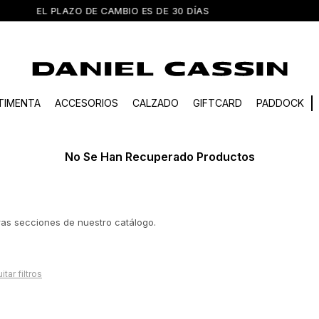
O EL PAÍS EN COMPRAS MAYORES A $3.000 / ENVÍO EXPRESS EN 
TIMENTA
ACCESORIOS
CALZADO
GIFTCARD
PADDOCK
No Se Han Recuperado Productos
tras secciones de nuestro catálogo.
itar filtros