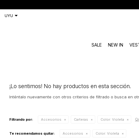
ENVÍO GRATIS A TOD
SALE
NEW IN
VES
¡Lo sentimos! No hay productos en esta sección.
Inténtalo nuevamente con otros criterios de filtrado o busca en o
Qu
Filtrando por:
Accesorios
Carteras
Color:
Violeta
Te recomendamos quitar:
Accesorios
Color:
Violeta