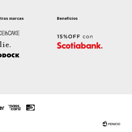
tras marcas
Beneficios
 of Cake
ock