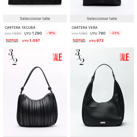
Seleccionar talle
Seleccionar talle
CARTERA TACUBA
CARTERA VERA
1.290
790
18
33
1.590
1.190
UYU
UYU
UYU
UYU
1.097
672
UYU
UYU