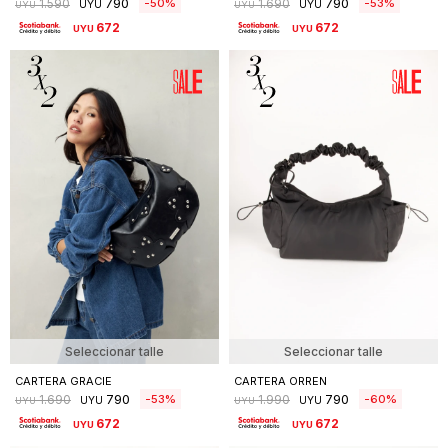
790
790
50
53
1.590
1.690
UYU
UYU
UYU
UYU
672
672
UYU
UYU
Seleccionar talle
Seleccionar talle
CARTERA GRACIE
CARTERA ORREN
790
790
53
60
1.690
1.990
UYU
UYU
UYU
UYU
672
672
UYU
UYU