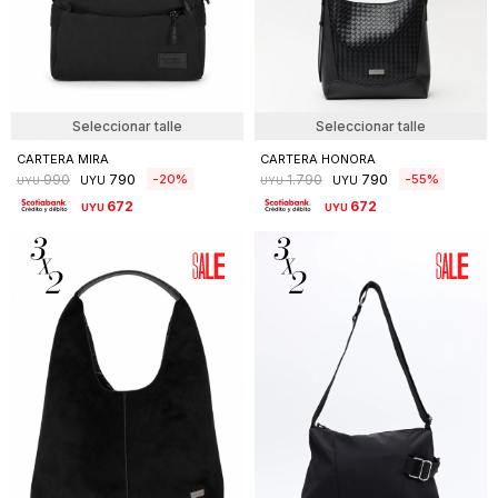
Seleccionar talle
Seleccionar talle
CARTERA MIRA
CARTERA HONORA
790
790
20
55
990
1.790
UYU
UYU
UYU
UYU
672
672
UYU
UYU