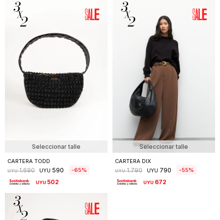
Seleccionar talle
Seleccionar talle
CARTERA TODD
CARTERA DIX
590
790
65
55
1.690
1.790
UYU
UYU
UYU
UYU
502
672
UYU
UYU