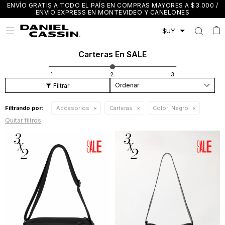
ENVÍO GRATIS A TODO EL PAÍS EN COMPRAS MAYORES A $3.000 /
ENVÍO EXPRESS EN MONTEVIDEO Y CANELONES

Carteras En SALE
Recomendados
Filtrando por:
Accesorios
Carteras
Color:
Negro
Quitar filtros