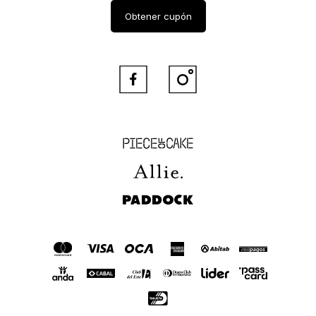
Obtener cupón


Piece of Cake
Allie
Paddock