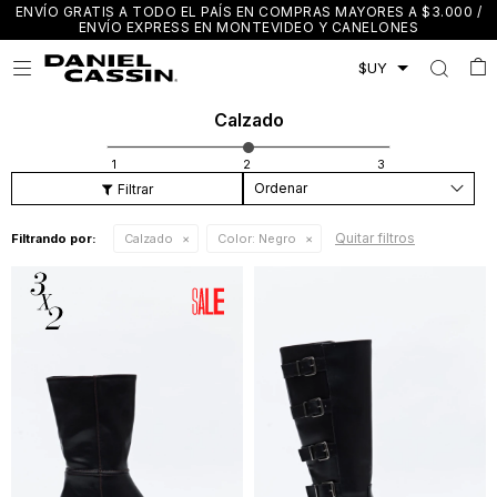
ENVÍO GRATIS A TODO EL PAÍS EN COMPRAS MAYORES A $3.000 /
ENVÍO EXPRESS EN MONTEVIDEO Y CANELONES

Calzado
Recomendados
Quitar filtros
Filtrando por:
Calzado
Color:
Negro