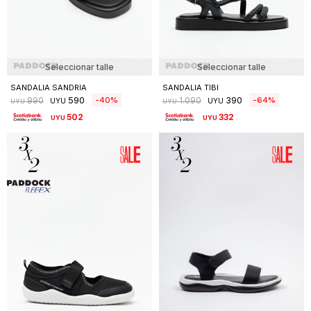
Seleccionar talle
Seleccionar talle
SANDALIA SANDRIA
SANDALIA TIBI
590
390
40
64
990
1.090
UYU
UYU
UYU
UYU
502
332
UYU
UYU