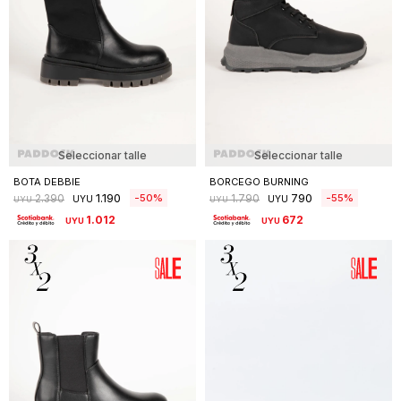
Seleccionar talle
Seleccionar talle
BOTA DEBBIE
BORCEGO BURNING
1.190
790
50
55
2.390
1.790
UYU
UYU
UYU
UYU
1.012
672
UYU
UYU