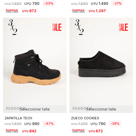
790
1.490
53
21
1.690
1.890
UYU
UYU
UYU
UYU
672
1.267
UYU
UYU
Seleccionar talle
Seleccionar talle
ZAPATILLA TECH
ZUECO COOKIES
990
790
47
38
1.890
1.290
UYU
UYU
UYU
UYU
842
672
UYU
UYU