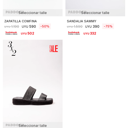
Seleccionar talle
Seleccionar talle
ZAPATILLA COMFINA
SANDALIA SAMMY
590
390
50
75
1.190
1.590
UYU
UYU
UYU
UYU
502
332
UYU
UYU
Seleccionar talle