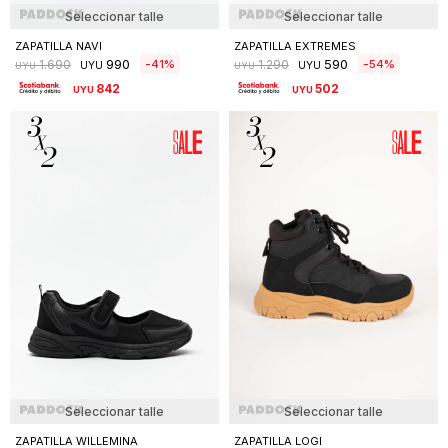
Seleccionar talle
Seleccionar talle
ZAPATILLA NAVI
ZAPATILLA EXTREMES
990
590
41
54
1.690
1.290
UYU
UYU
UYU
UYU
842
502
UYU
UYU
Seleccionar talle
Seleccionar talle
ZAPATILLA WILLEMINA
ZAPATILLA LOGI