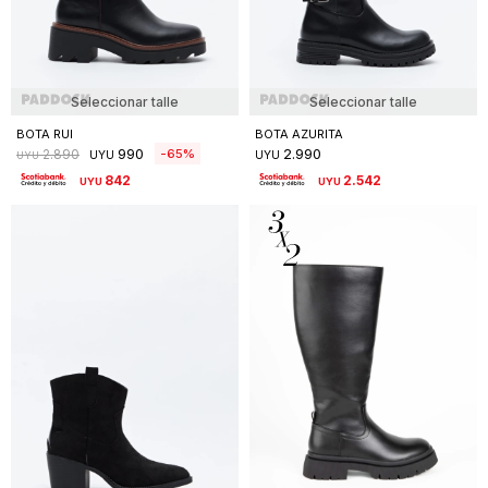
Seleccionar talle
Seleccionar talle
BOTA RUI
BOTA AZURITA
990
2.990
65
2.890
UYU
UYU
UYU
842
2.542
UYU
UYU