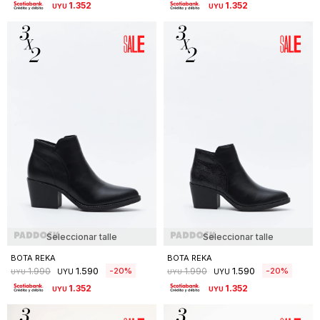
1.352
1.352
UYU
UYU
Seleccionar talle
Seleccionar talle
BOTA REKA
BOTA REKA
1.590
1.590
20
20
1.990
1.990
UYU
UYU
UYU
UYU
1.352
1.352
UYU
UYU