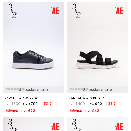
Seleccionar talle
Seleccionar talle
ZAPATILLA ASCENDO
SANDALIA ACAPULCO
790
990
50
33
1.590
1.490
UYU
UYU
UYU
UYU
672
842
UYU
UYU