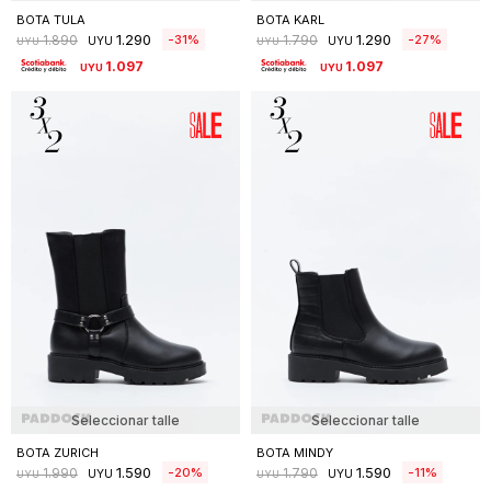
BOTA TULA
BOTA KARL
1.290
1.290
31
27
1.890
1.790
UYU
UYU
UYU
UYU
1.097
1.097
UYU
UYU
Seleccionar talle
Seleccionar talle
BOTA ZURICH
BOTA MINDY
1.590
1.590
20
11
1.990
1.790
UYU
UYU
UYU
UYU