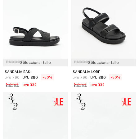
Seleccionar talle
Seleccionar talle
SANDALIA RAK
SANDALIA LORF
390
390
50
50
790
790
UYU
UYU
UYU
UYU
332
332
UYU
UYU