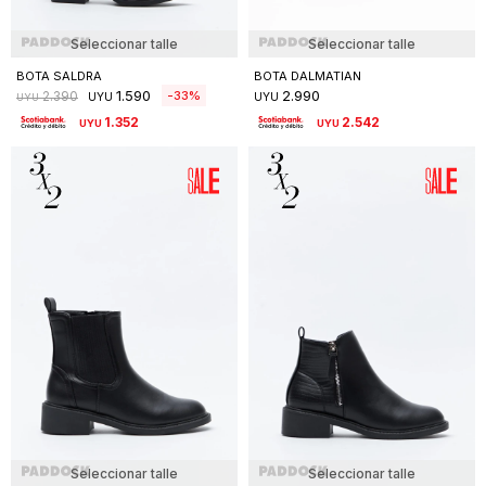
Seleccionar talle
Seleccionar talle
BOTA SALDRA
BOTA DALMATIAN
1.590
2.990
33
2.390
UYU
UYU
UYU
1.352
2.542
UYU
UYU
Seleccionar talle
Seleccionar talle