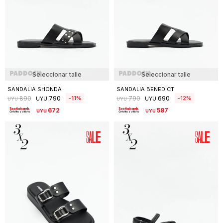
Seleccionar talle
Seleccionar talle
SANDALIA SHONDA
SANDALIA BENEDICT
790
690
11
12
890
790
UYU
UYU
UYU
UYU
672
587
UYU
UYU