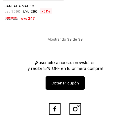
SANDALIA MALIKO
290
81
1.590
UYU
UYU
247
UYU
Mostrando
39
de
39
¡Suscribite a nuestra newsletter
y recibí 15% OFF en tu primera compra!
Obtener cupón

