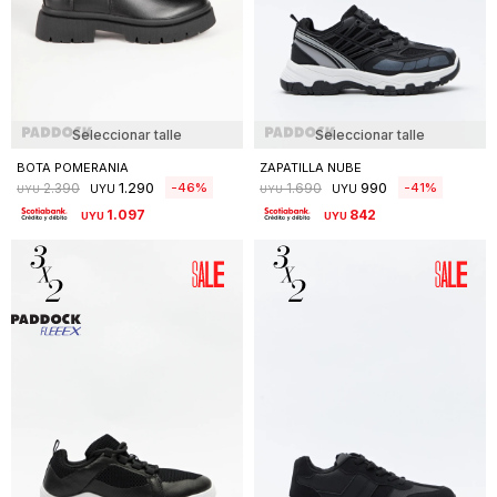
Seleccionar talle
Seleccionar talle
BOTA POMERANIA
ZAPATILLA NUBE
1.290
990
46
41
2.390
1.690
UYU
UYU
UYU
UYU
1.097
842
UYU
UYU