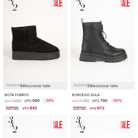
Seleccionar talle
Seleccionar talle
BOTA FURRYS
BORCEGO SULA
990
790
28
55
1.390
1.790
UYU
UYU
UYU
UYU
842
672
UYU
UYU