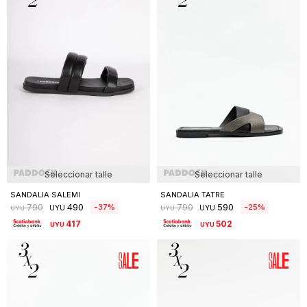
Seleccionar talle
Seleccionar talle
SANDALIA SALEMI
SANDALIA TATRE
490
590
37
25
790
790
UYU
UYU
UYU
UYU
417
502
UYU
UYU