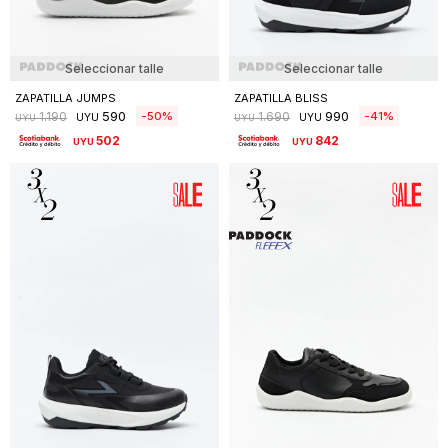
Seleccionar talle
Seleccionar talle
ZAPATILLA JUMPS
ZAPATILLA BLISS
590
990
50
41
1.190
1.690
UYU
UYU
UYU
UYU
502
842
UYU
UYU