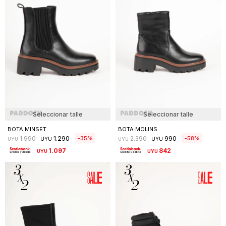
Seleccionar talle
Seleccionar talle
BOTA MINSET
BOTA MOLINS
1.290
990
35
58
1.990
2.390
UYU
UYU
UYU
UYU
1.097
842
UYU
UYU