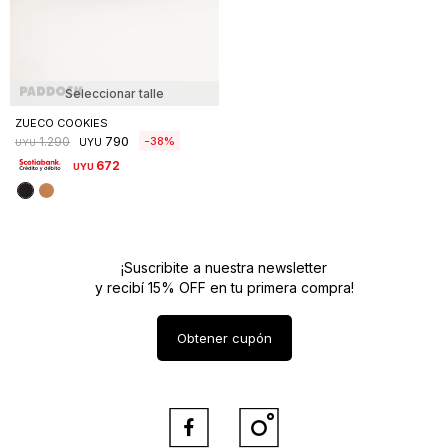
Seleccionar talle
ZUECO COOKIES
790
38
1.290
UYU
UYU
672
UYU
¡Suscribite a nuestra newsletter
y recibí 15% OFF en tu primera compra!
Obtener cupón

