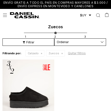
ENVÍO GRATIS A TODO EL PAÍS EN COMPRAS MAYORES A $3.000 /
ENVÍO EXPRESS EN MONTEVIDEO Y CANELONES

Zuecos
Recomendados
Quitar filtros
Filtrando por:
Calzado
Zuecos