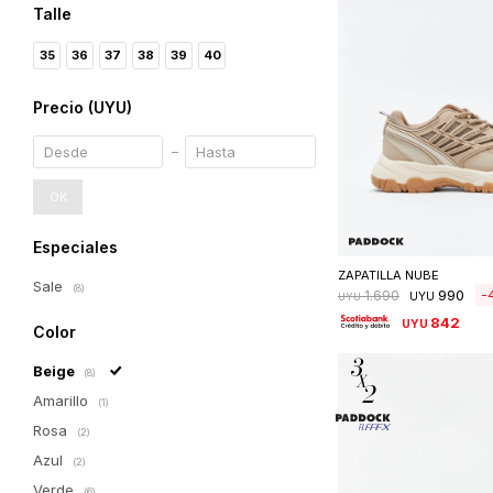
Talle
35
36
37
38
39
40
Precio
(UYU)
OK
Seleccionar 
Especiales
ZAPATILLA NUBE
Sale
(8)
990
1.690
UYU
UYU
842
UYU
Color
Beige
(8)
Amarillo
(1)
Rosa
(2)
Azul
(2)
Verde
(6)