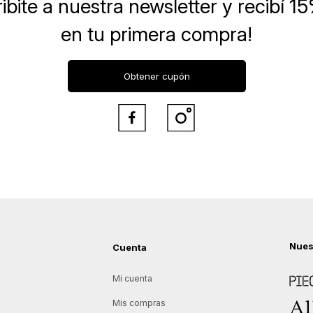
ibite a nuestra newsletter
y recibí 1
en tu primera compra!
Obtener cupón


Nues
Cuenta
Piece
Mi cuenta
Allie
Mis compras