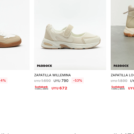
talle
Seleccionar talle
S
ZAPATILLA WILLEMINA
ZAPATILLA LO
790
54
53
1.690
1.890
UYU
U
UYU
UYU
672
UYU
UY