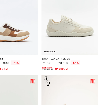
eleccionar talle
Seleccionar talle
ISS
ZAPATILLA EXTREMES
990
590
41
54
1.290
YU
UYU
UYU
842
502
U
UYU