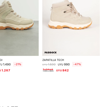
eleccionar talle
Seleccionar talle
GI
ZAPATILLA TECH
1.490
990
21
47
1.890
YU
UYU
UYU
1.267
842
U
UYU