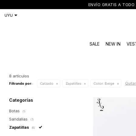
ENVÍO GRATIS A TODO 
SALE
NEW IN
VES
8 artículos
Quitar 
Filtrando por:
Calzado
Zapatillas
Color:
Beige
Categorías
Botas
(1)
Sandalias
(7)
Zapatillas
(8)