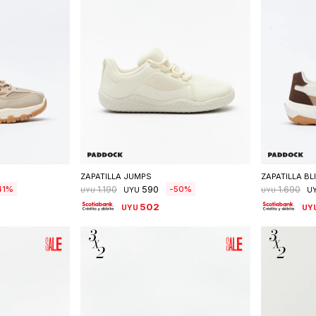
talle
Seleccionar talle
S
ZAPATILLA JUMPS
ZAPATILLA BL
590
41
50
1.190
1.690
UYU
U
UYU
UYU
502
UYU
UY