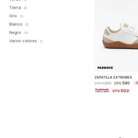
Tierra
(4)
Gris
(2)
Blanco
(5)
Negro
(11)
Varios colores
(1)
Seleccionar 
ZAPATILLA EXTREMES
590
1.290
UYU
UYU
502
UYU