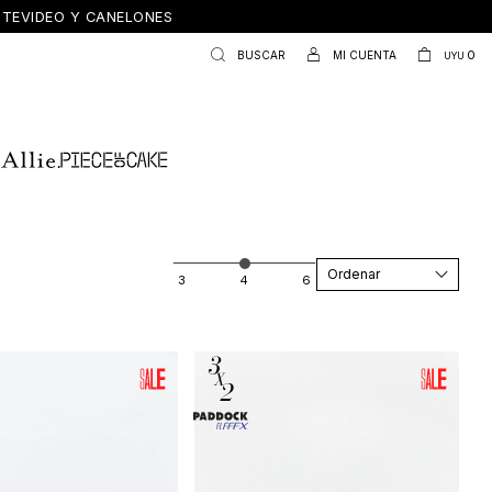
ONTEVIDEO Y CANELONES
0
UYU
Recomendados