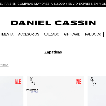
EL PAÍS EN COMPRAS MAYORES A $3.000 / ENVÍO EXPRESS EN M
TIMENTA
ACCESORIOS
CALZADO
GIFTCARD
PADDOCK
Zapatillas
filtros