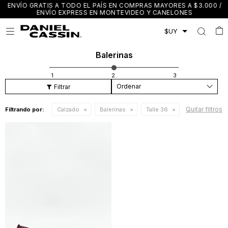
ENVÍO GRATIS A TODO EL PAÍS EN COMPRAS MAYORES A $3.000 /
ENVÍO EXPRESS EN MONTEVIDEO Y CANELONES

Balerinas
Recomendados
Quitar filtros
Filtrando por:
Calzado
Balerinas
Talle 36