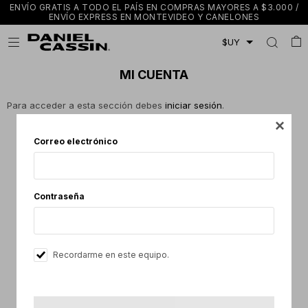
ENVÍO GRATIS A TODO EL PAÍS EN COMPRAS MAYORES A $3.000 /
ENVÍO EXPRESS EN MONTEVIDEO Y CANELONES

MI CUENTA
Para acceder a esta sección debes
iniciar sesión
.

Correo electrónico
Contraseña
¡Suscribite a nuestra newsletter
Recordarme en este equipo.
y recibí 15% OFF en tu primera compra!
Obtener cupón