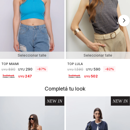
Seleccionar talle
Seleccionar talle
TOP MIAMI
TOP LULA
290
590
67
62
890
1.590
UYU
UYU
UYU
UYU
247
502
UYU
UYU
Completá tu look