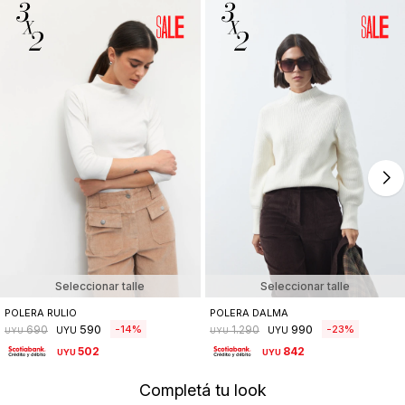
Seleccionar talle
Seleccionar talle
POLERA RULIO
POLERA DALMA
590
990
14
23
690
1.290
UYU
UYU
UYU
UYU
502
842
UYU
UYU
Completá tu look