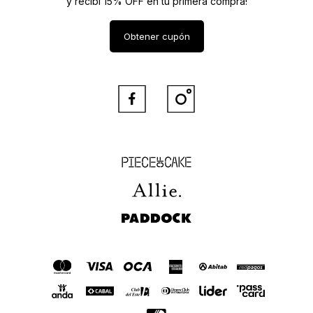
y recibí 15% OFF en tu primera compra!
Obtener cupón


Piece of Cake
Allie
Paddock