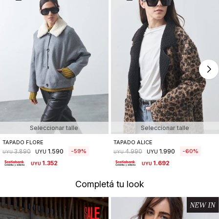
Seleccionar talle
Seleccionar talle
TAPADO FLORE
TAPADO ALICE
1.590
1.990
59
60
3.890
4.990
UYU
UYU
UYU
UYU
1.352
1.692
UYU
UYU
Completá tu look