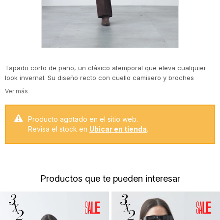
Tapado corto de paño, un clásico atemporal que eleva cualquier
look invernal. Su diseño recto con cuello camisero y broches
metálicos aporta una estética limpia y versátil, mientras que los
bolsillos frontales suman funcionalidad. Ideal para usar sobre
camisas, tejidos o capas livianas, acompañando desde outfits
casuales hasta más pulidos.
Producto agotado en el sitio web.
Revisa el stock en
Ubicar en tienda
.
Productos que te pueden interesar