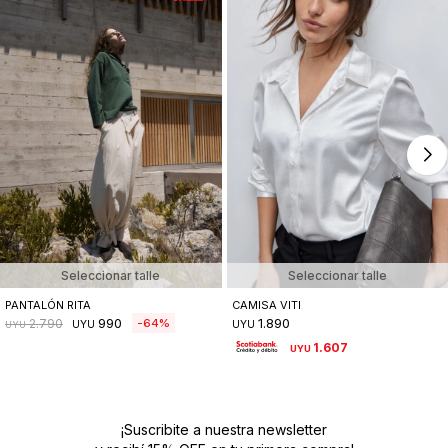
Seleccionar talle
Seleccionar talle
PANTALÓN RITA
CAMISA VITI
990
1.890
64
2.790
UYU
UYU
UYU
1.607
UYU
¡Suscribite a nuestra newsletter