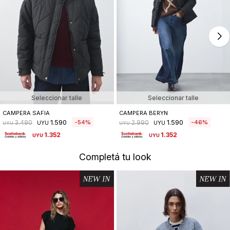
Seleccionar talle
Seleccionar talle
CAMPERA SAFIA
CAMPERA BERYN
1.590
1.590
54
46
3.490
2.990
UYU
UYU
UYU
UYU
1.352
1.352
UYU
UYU
Completá tu look