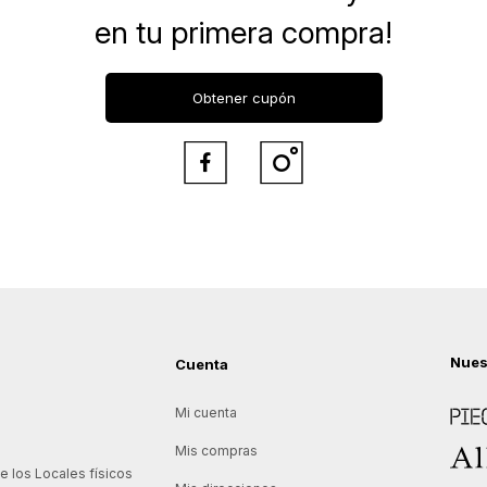
en tu primera compra!
Obtener cupón


Nues
Cuenta
Piece
Mi cuenta
Allie
Mis compras
 los Locales físicos