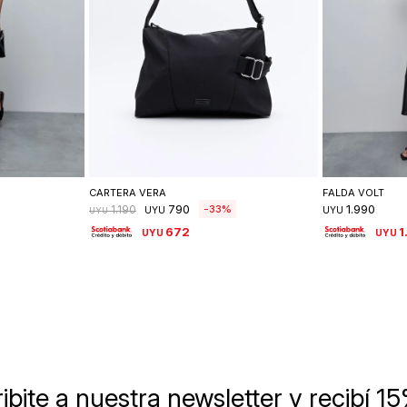
lle
Seleccionar talle
Se
CARTERA VERA
FALDA VOLT
790
1.990
33
1.190
UYU
UYU
UYU
672
1
UYU
UYU
ibite a nuestra newsletter
y recibí 1