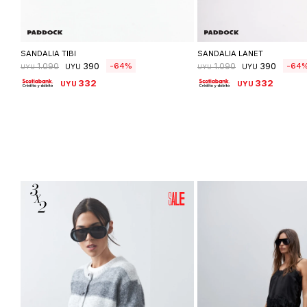
Seleccionar talle
Seleccionar ta
SANDALIA TIBI
SANDALIA LANET
390
390
64
64
1.090
1.090
UYU
UYU
UYU
UYU
332
332
UYU
UYU