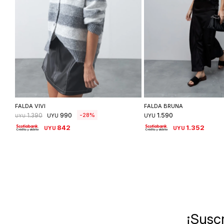
Seleccionar talle
Seleccionar ta
FALDA VIVI
FALDA BRUNA
990
1.590
28
1.390
UYU
UYU
UYU
842
1.352
UYU
UYU
¡Suscr