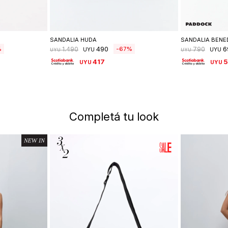
lle
Seleccionar talle
Se
SANDALIA HUDA
SANDALIA BENE
490
6
67
1.490
790
UYU
UYU
UYU
UYU
417
UYU
UYU
Completá tu look