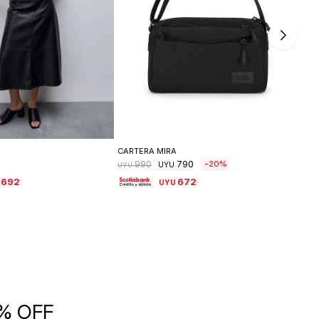
leccionar talle
Seleccionar talle
CARTERA MIRA
FAL
790
20
990
UYU
UYU
UYU
.692
672
UYU
5% OFF