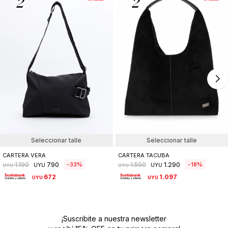
Seleccionar talle
Seleccionar talle
CARTERA VERA
CARTERA TACUBA
790
1.290
33
18
1.190
1.590
UYU
UYU
UYU
UYU
672
1.097
UYU
UYU
¡Suscribite a nuestra newsletter