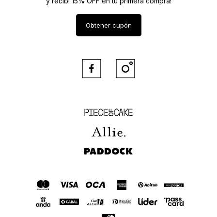
y recibí 15% OFF en tu primera compra!
Obtener cupón


Piece of Cake
Allie
Paddock