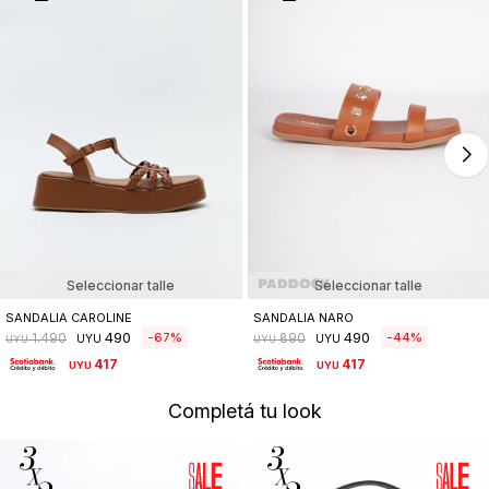
Seleccionar talle
Seleccionar talle
SANDALIA CAROLINE
SANDALIA NARO
490
490
67
44
1.490
890
UYU
UYU
UYU
UYU
417
417
UYU
UYU
Completá tu look