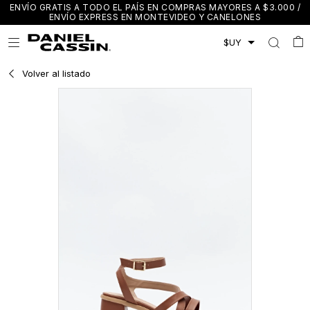
ENVÍO GRATIS A TODO EL PAÍS EN COMPRAS MAYORES A $3.000 /
ENVÍO EXPRESS EN MONTEVIDEO Y CANELONES

Volver al listado