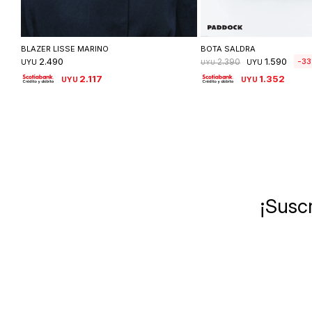
Seleccionar talle
Seleccionar ta
BLAZER LISSE MARINO
BOTA SALDRA
2.490
1.590
33
2.390
UYU
UYU
UYU
2.117
1.352
UYU
UYU
¡Suscr