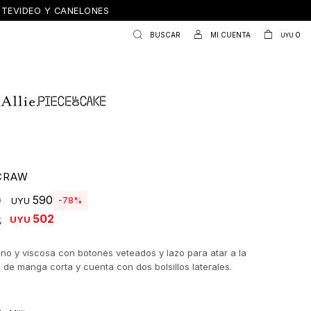
ONTEVIDEO Y CANELONES
0
UYU
CRAW
590
0
78
UYU
502
UYU
ino y viscosa con botones veteados y lazo para atar a la
s de manga corta y cuenta con dos bolsillos laterales.