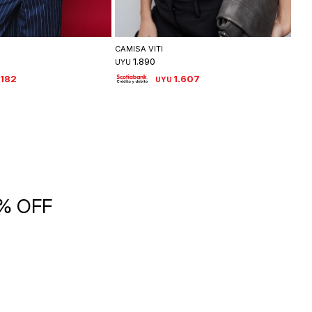
leccionar talle
Seleccionar talle
CAMISA VITI
GAM
1.890
UYU
UYU
.182
1.607
UYU
5% OFF