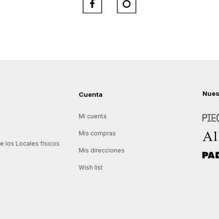


Nues
Cuenta
Piece
Mi cuenta
Allie
Mis compras
 los Locales físicos
Mis direcciones
Padd
Wish list