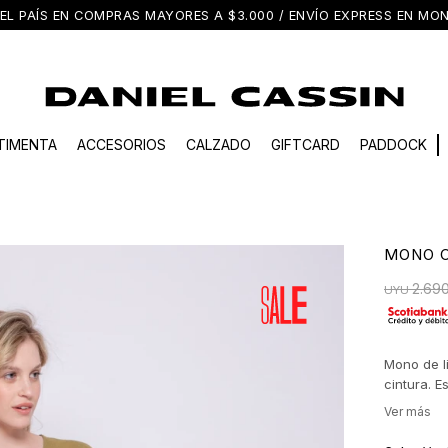
EL PAÍS EN COMPRAS MAYORES A $3.000 / ENVÍO EXPRESS EN M
TIMENTA
ACCESORIOS
CALZADO
GIFTCARD
PADDOCK
MONO 
2.69
UYU
Mono de l
cintura. E