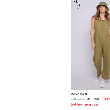
Seleccionar ta
MONO BASIL
790
66
2.390
UYU
UYU
672
UYU