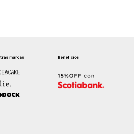
tras marcas
Beneficios
 of Cake
ock