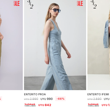
lle
Seleccionar talle
Se
ENTERITO PROA
ENTERITO IFEMI
990
66
2.990
2.890
UYU
UYU
UYU
UYU
842
1
UYU
UYU