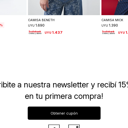
lle
Seleccionar talle
Se
CAMISA BENETH
CAMISA MICK
1.690
1.390
UYU
UYU
1.437
1
UYU
UYU
ibite a nuestra newsletter
y recibí 1
en tu primera compra!
Obtener cupón