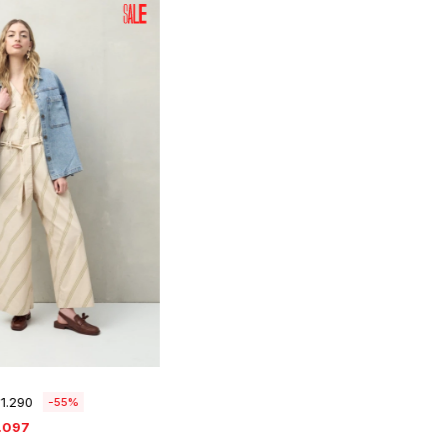
leccionar talle
1.290
55
.097