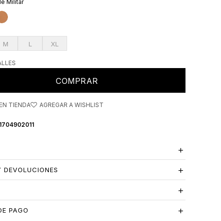
e Militar
M
L
XL
ALLES
COMPRAR
EN TIENDA
1704902011
Y DEVOLUCIONES
S
DE PAGO