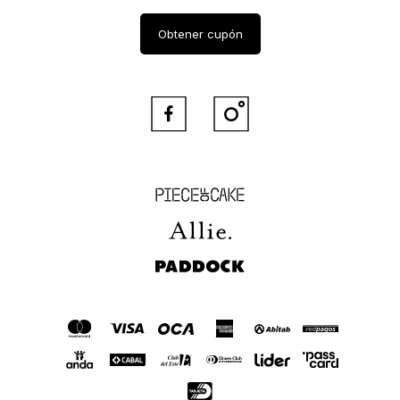
Obtener cupón


Piece of Cake
Allie
Paddock