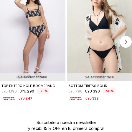
Seleccionar talle
Seleccionar talle
TOP ENTERO HOLE BOOMERANG
BOTTOM TIRITAS SOLID
290
390
75
50
1.190
790
UYU
UYU
UYU
UYU
247
332
UYU
UYU
¡Suscribite a nuestra newsletter
y recibí 15% OFF en tu primera compra!