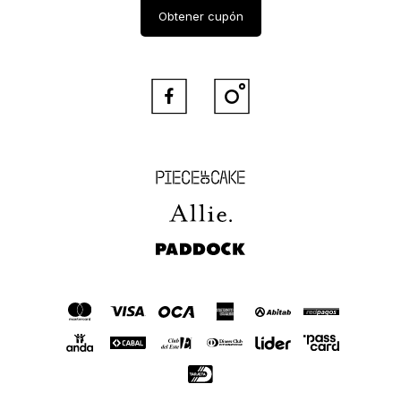
Obtener cupón


Piece of Cake
Allie
Paddock