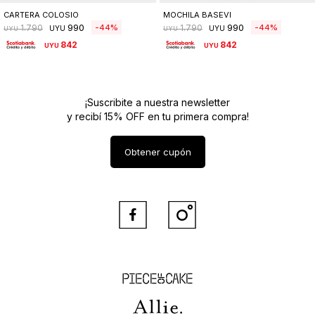
CARTERA COLOSIO
MOCHILA BASEVI
990
990
44
44
1.790
1.790
UYU
UYU
UYU
UYU
842
842
UYU
UYU
¡Suscribite a nuestra newsletter
y recibí 15% OFF en tu primera compra!
Obtener cupón


Piece of Cake
Allie