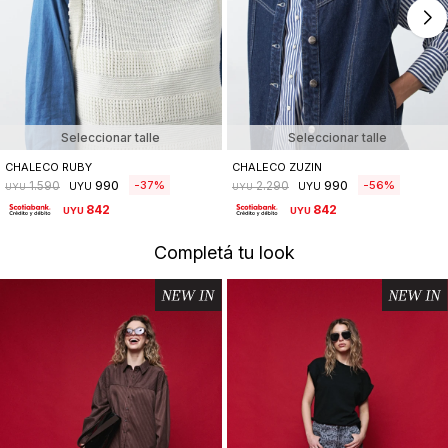
Seleccionar talle
Seleccionar talle
CHALECO RUBY
CHALECO ZUZIN
990
990
37
56
1.590
2.290
UYU
UYU
UYU
UYU
842
842
UYU
UYU
Completá tu look