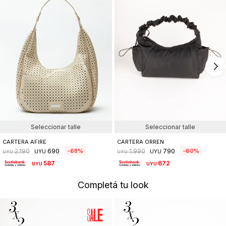
Seleccionar talle
Seleccionar talle
CARTERA AFIRE
CARTERA ORREN
690
790
68
60
2.190
1.990
UYU
UYU
UYU
UYU
587
672
UYU
UYU
Completá tu look