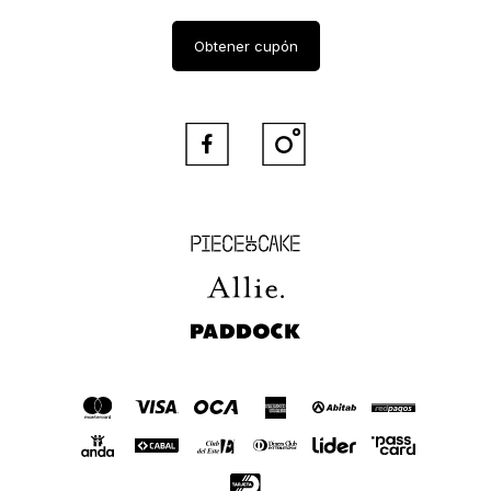
Obtener cupón


Piece of Cake
Allie
Paddock