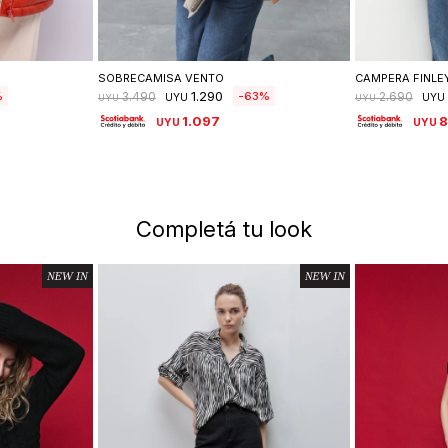
lle
Seleccionar talle
Se
SOBRECAMISA VENTO
CAMPERA FINLE
1.290
63
3.490
2.690
UYU
UYU
UYU
UYU
1.097
UYU
UYU
Completá tu look