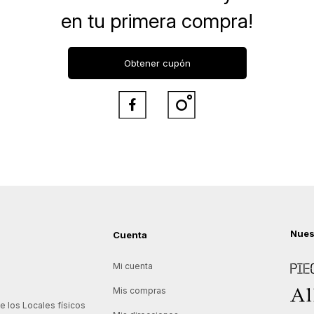
en tu primera compra!
Obtener cupón


Nues
Cuenta
Piece
Mi cuenta
Allie
Mis compras
 los Locales físicos