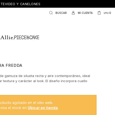
ONTEVIDEO Y CANELONES
0
UYU
RA FREDDA
e gamuza de silueta recta y aire contemporáneo, ideal
 textura y carácter al look. El diseño incorpora cuello
olsillos delanteros aplicados y botones metálicos que
ntraste y un guiño utilitario.
 calado en la parte inferior, con terminación ondulada, le
oducto agotado en el sitio web.
 diferencial artesanal que eleva la prenda y la convierte
visa el stock en
Ubicar en tienda
.
nista. Su estructura liviana permite usarla cerrada como