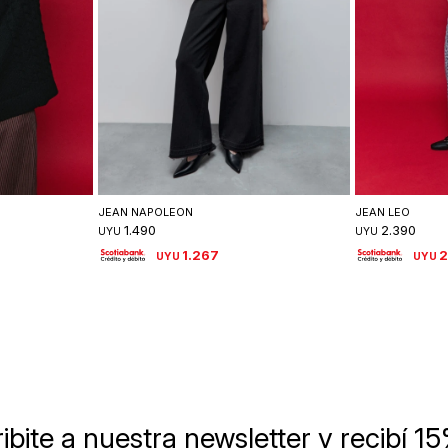
lle
Seleccionar talle
Se
JEAN NAPOLEON
JEAN LEO
1.490
2.390
UYU
UYU
1.267
2
UYU
UYU
ibite a nuestra newsletter
y recibí 1