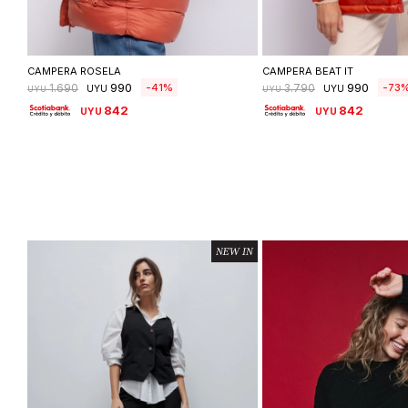
Seleccionar talle
Seleccionar ta
CAMPERA ROSELA
CAMPERA BEAT IT
990
990
41
73
1.690
3.790
UYU
UYU
UYU
UYU
842
842
UYU
UYU