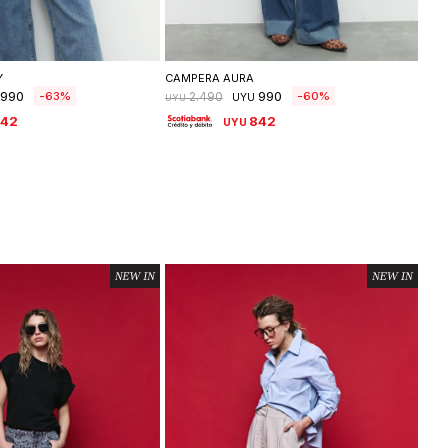
leccionar talle
Seleccionar talle
Y
CAMPERA AURA
CAM
990
990
63
60
2.490
UYU
UYU
UYU
842
842
UYU