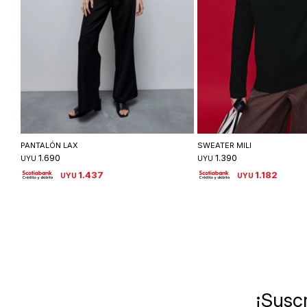
Seleccionar talle
Seleccionar ta
PANTALÓN LAX
SWEATER MILI
1.690
1.390
UYU
UYU
1.437
1.182
UYU
UYU
¡Suscr