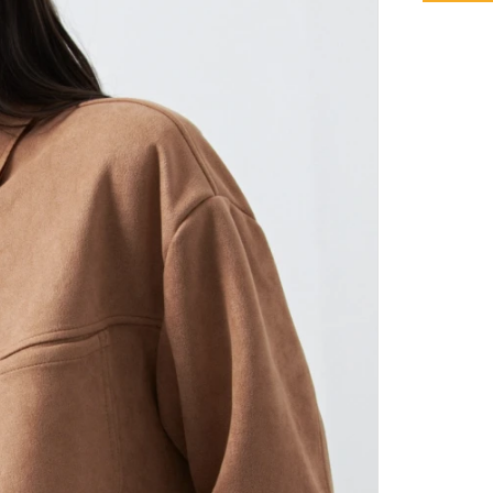
pieza cen
tercera c