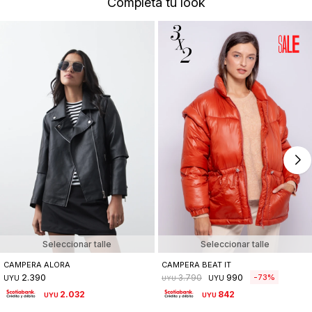
Completá tu look
Seleccionar talle
Seleccionar talle
CAMPERA ALORA
CAMPERA BEAT IT
2.390
990
73
3.790
UYU
UYU
UYU
2.032
842
UYU
UYU