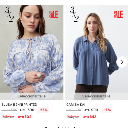
Seleccionar talle
Seleccionar talle
BLUSA BENNI PRINTED
CAMISA KAI
590
990
65
16
1.690
1.190
UYU
UYU
UYU
UYU
502
842
UYU
UYU