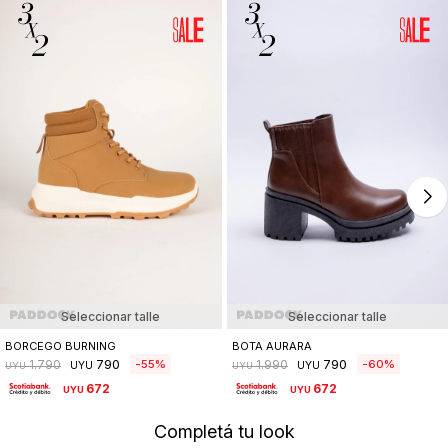
Seleccionar talle
Seleccionar talle
BORCEGO BURNING
BOTA AURARA
790
790
55
60
1.790
1.990
UYU
UYU
UYU
UYU
672
672
UYU
UYU
Completá tu look