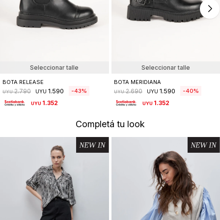
Seleccionar talle
Seleccionar talle
BOTA RELEASE
BOTA MERIDIANA
1.590
1.590
43
40
2.790
2.690
UYU
UYU
UYU
UYU
1.352
1.352
UYU
UYU
Completá tu look