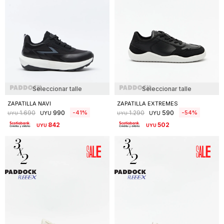
Seleccionar talle
Seleccionar talle
ZAPATILLA NAVI
ZAPATILLA EXTREMES
990
590
41
54
1.690
1.290
UYU
UYU
UYU
UYU
842
502
UYU
UYU