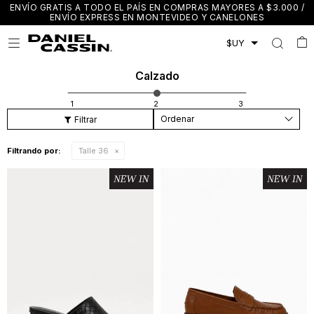
ENVÍO GRATIS A TODO EL PAÍS EN COMPRAS MAYORES A $3.000 /
ENVÍO EXPRESS EN MONTEVIDEO Y CANELONES

Calzado
Recomendados
Filtrando por:
Talle 36