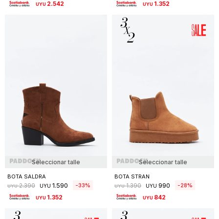
2.542
1.352
UYU
UYU
Seleccionar talle
Seleccionar talle
BOTA SALDRA
BOTA STRAN
1.590
990
33
28
2.390
1.390
UYU
UYU
UYU
UYU
1.352
842
UYU
UYU