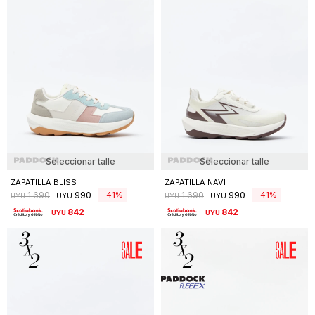
Seleccionar talle
Seleccionar talle
ZAPATILLA BLISS
ZAPATILLA NAVI
990
990
41
41
1.690
1.690
UYU
UYU
UYU
UYU
842
842
UYU
UYU