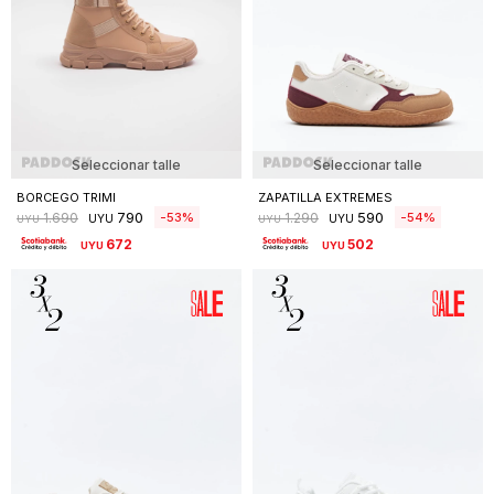
Seleccionar talle
Seleccionar talle
BORCEGO TRIMI
ZAPATILLA EXTREMES
790
590
53
54
1.690
1.290
UYU
UYU
UYU
UYU
672
502
UYU
UYU