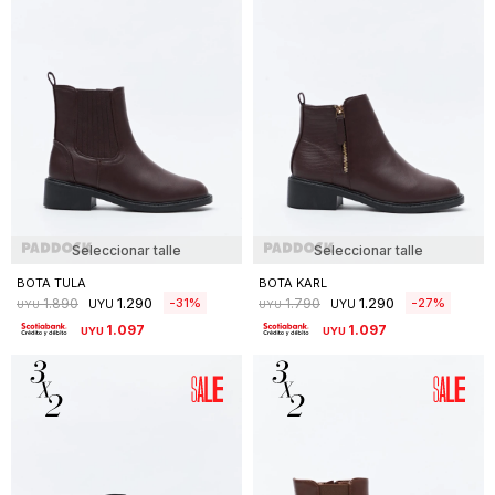
Seleccionar talle
Seleccionar talle
BOTA TULA
BOTA KARL
1.290
1.290
31
27
1.890
1.790
UYU
UYU
UYU
UYU
1.097
1.097
UYU
UYU