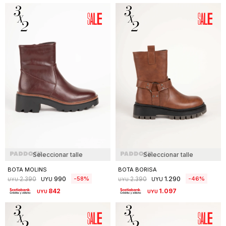
Seleccionar talle
Seleccionar talle
BOTA MOLINS
BOTA BORISA
990
1.290
58
46
2.390
2.390
UYU
UYU
UYU
UYU
842
1.097
UYU
UYU