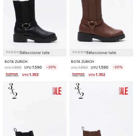
Seleccionar talle
Seleccionar talle
BOTA ZURICH
BOTA ZURICH
1.590
1.590
20
20
1.990
1.990
UYU
UYU
UYU
UYU
1.352
1.352
UYU
UYU