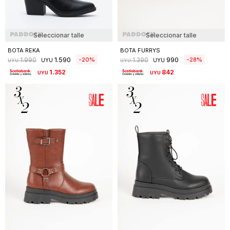
Seleccionar talle
Seleccionar talle
BOTA REKA
BOTA FURRYS
1.590
990
20
28
1.990
1.390
UYU
UYU
UYU
UYU
1.352
842
UYU
UYU