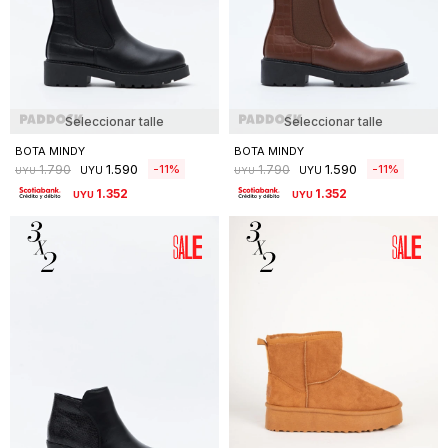
Seleccionar talle
Seleccionar talle
BOTA MINDY
BOTA MINDY
1.590
1.590
11
11
1.790
1.790
UYU
UYU
UYU
UYU
1.352
1.352
UYU
UYU