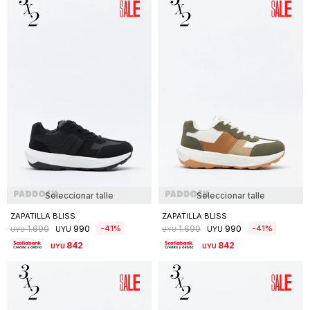
Seleccionar talle
Seleccionar talle
ZAPATILLA BLISS
ZAPATILLA BLISS
990
990
41
41
1.690
1.690
UYU
UYU
UYU
UYU
842
842
UYU
UYU