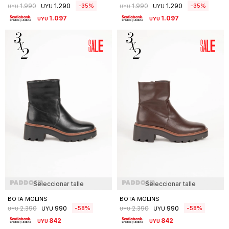
1.290
1.290
35
35
1.990
1.990
UYU
UYU
UYU
UYU
1.097
1.097
UYU
UYU
Seleccionar talle
Seleccionar talle
BOTA MOLINS
BOTA MOLINS
990
990
58
58
2.390
2.390
UYU
UYU
UYU
UYU
842
842
UYU
UYU