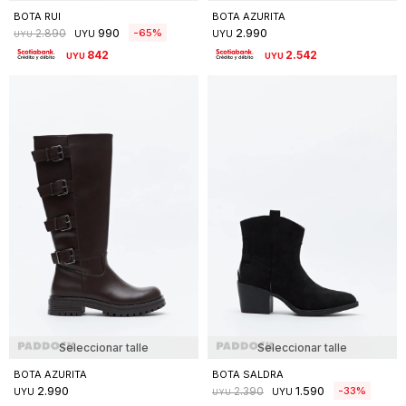
BOTA RUI
BOTA AZURITA
990
2.990
65
2.890
UYU
UYU
UYU
842
2.542
UYU
UYU
Seleccionar talle
Seleccionar talle
BOTA AZURITA
BOTA SALDRA
2.990
1.590
33
2.390
UYU
UYU
UYU