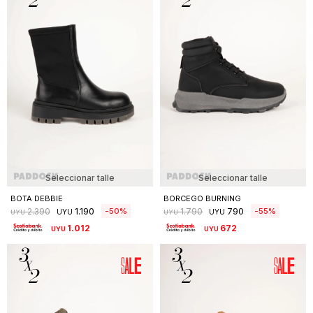
Seleccionar talle
Seleccionar talle
BOTA DEBBIE
BORCEGO BURNING
1.190
790
50
55
2.390
1.790
UYU
UYU
UYU
UYU
1.012
672
UYU
UYU