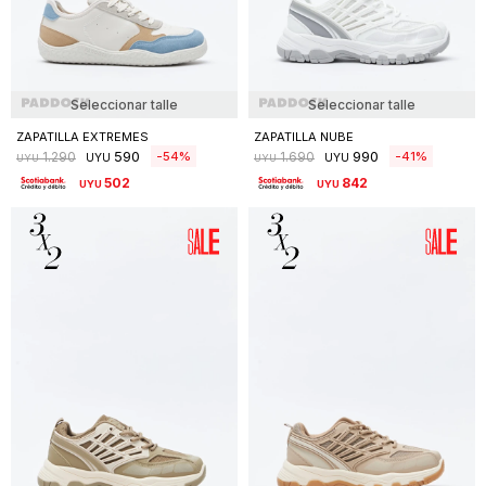
Seleccionar talle
Seleccionar talle
ZAPATILLA EXTREMES
ZAPATILLA NUBE
590
990
54
41
1.290
1.690
UYU
UYU
UYU
UYU
502
842
UYU
UYU