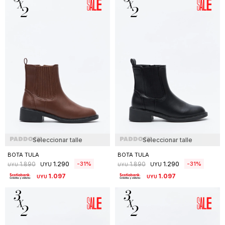
Seleccionar talle
Seleccionar talle
BOTA TULA
BOTA TULA
1.290
1.290
31
31
1.890
1.890
UYU
UYU
UYU
UYU
1.097
1.097
UYU
UYU