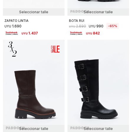
Seleccionar talle
Seleccionar talle
ZAPATO LINTIA
BOTA RUI
1.690
990
65
2.890
UYU
UYU
UYU
1.437
842
UYU
UYU
Seleccionar talle
Seleccionar talle