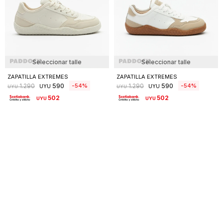
Seleccionar talle
Seleccionar talle
ZAPATILLA EXTREMES
ZAPATILLA EXTREMES
590
590
54
54
1.290
1.290
UYU
UYU
UYU
UYU
502
502
UYU
UYU