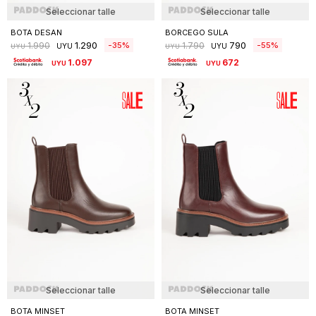
Seleccionar talle
Seleccionar talle
BOTA DESAN
BORCEGO SULA
1.290
790
35
55
1.990
1.790
UYU
UYU
UYU
UYU
1.097
672
UYU
UYU
Seleccionar talle
Seleccionar talle
BOTA MINSET
BOTA MINSET