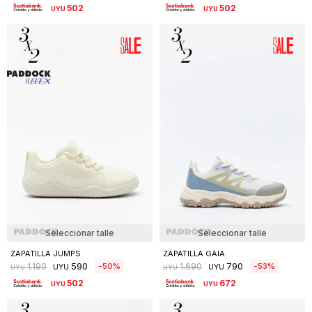
502
502
UYU
UYU
Seleccionar talle
Seleccionar talle
ZAPATILLA JUMPS
ZAPATILLA GAIA
590
790
50
53
1.190
1.690
UYU
UYU
UYU
UYU
502
672
UYU
UYU