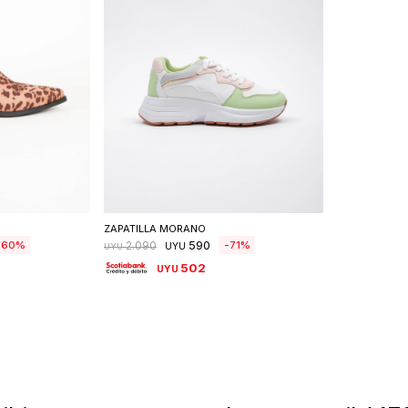
talle
Seleccionar talle
ZAPATILLA MORANO
590
60
71
2.090
UYU
UYU
502
UYU