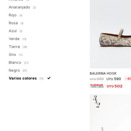
Anaranjado
(2)
Rojo
(4)
Rosa
(4)
Azul
(5)
Verde
(15)
Tierra
(39)
Gris
(11)
Blanco
Seleccionar 
(21)
Negro
(97)
BALERINA HOOK
Varios colores
590
4
990
(10)
UYU
UYU
502
UYU