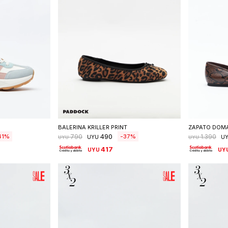
talle
Seleccionar talle
S
BALERINA KRILLER PRINT
ZAPATO DOM
490
41
37
790
1.390
UYU
U
UYU
UYU
417
UYU
UY