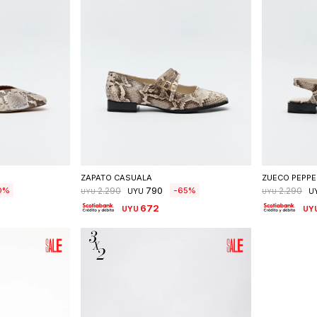
talle
Seleccionar talle
S
ZAPATO CASUALA
ZUECO PEPPE
790
0
65
2.290
2.290
UYU
U
UYU
UYU
672
UYU
UY