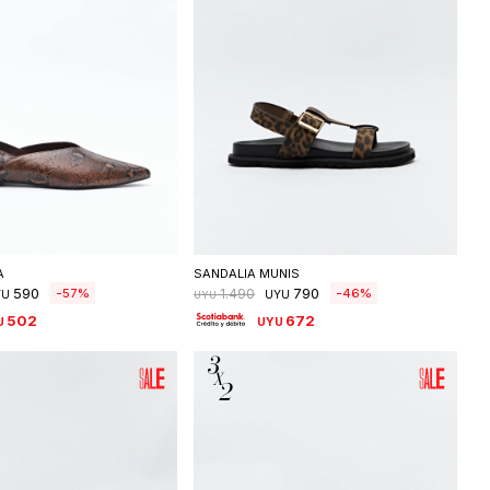
eleccionar talle
Seleccionar talle
A
SANDALIA MUNIS
590
790
57
46
1.490
YU
UYU
UYU
502
672
U
UYU