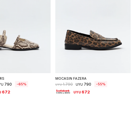
eleccionar talle
Seleccionar talle
RS
MOCASIN FAZERA
790
790
65
55
1.790
YU
UYU
UYU
672
672
U
UYU