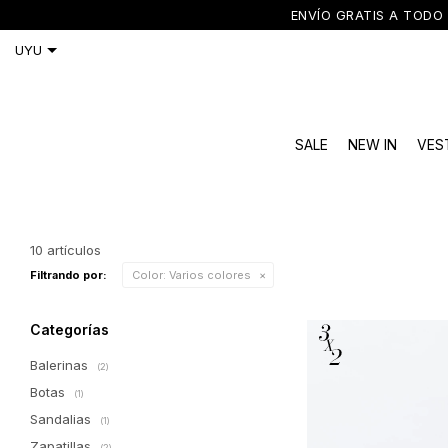
ENVÍO GRATIS A TODO 
SALE
NEW IN
VES
10 artículos
Filtrando por:
Color:
Varios colores
Categorías
Balerinas
(2)
Botas
(1)
Sandalias
(1)
Zapatillas
(2)