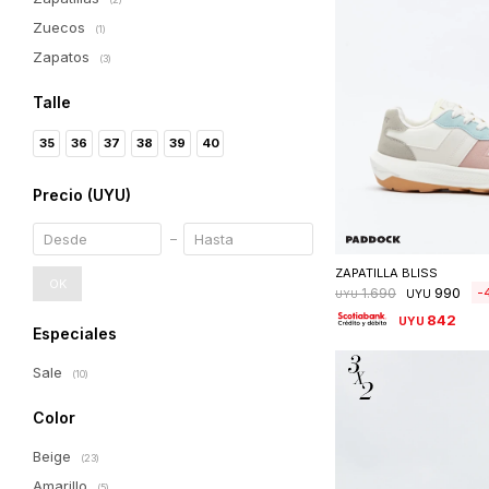
Zuecos
(1)
Zapatos
(3)
Talle
35
36
37
38
39
40
Precio
(UYU)
Seleccionar 
ZAPATILLA BLISS
OK
990
1.690
UYU
UYU
842
UYU
Especiales
Sale
(10)
Color
Beige
(23)
Amarillo
(5)