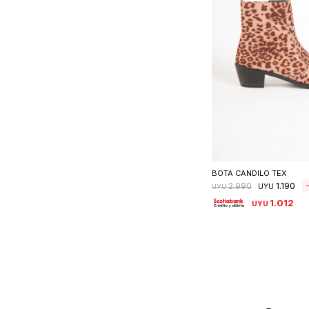
Seleccionar 
BOTA CANDILO TEX
1.190
2.990
UYU
UYU
1.012
UYU