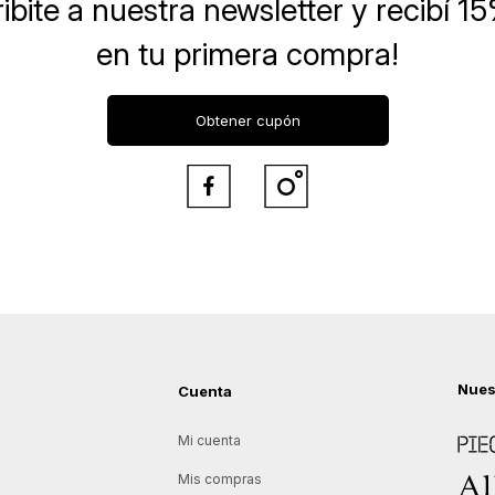
ibite a nuestra newsletter
y recibí 1
en tu primera compra!
Obtener cupón


Nues
Cuenta
Piece
Mi cuenta
Allie
Mis compras