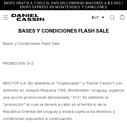
ENVÍO GRATIS A TODO EL PAÍS EN COMPRAS MAYORES A $3.000 /
ENVÍO EXPRESS EN MONTEVIDEO Y CANELONES

BASES Y CONDICIONES FLASH SALE
Bases y Condiciones Flash Sale
PROMOCIÓN 3x2
INDUTOP S.A. (En adelante el “Organizador” o “Daniel Cassin”) con
domicilio en Joaquín Requena 1786, Montevideo- Uruguay, organiza
una acción promocional denominada “3x2”. En adelante la
“promoción” la cual se llevará a cabo en el territorio de la
República Oriental del Uruguay y estará sujeta a los términos y
condiciones expuestos a continuación.