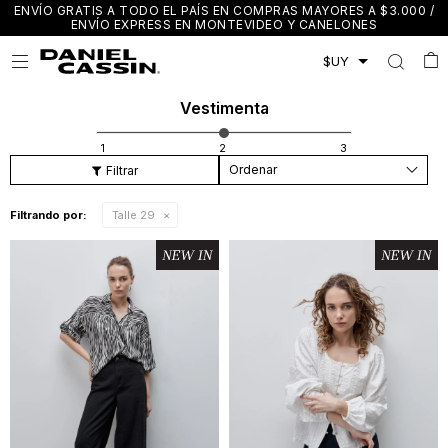
ENVÍO GRATIS A TODO EL PAÍS EN COMPRAS MAYORES A $3.000 /
ENVÍO EXPRESS EN MONTEVIDEO Y CANELONES

Vestimenta
Recomendados
Filtrando por:
Talle 29