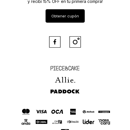
y recibí 15% OFF en tu primera compra!
Obtener cupón


Piece of Cake
Allie
Paddock