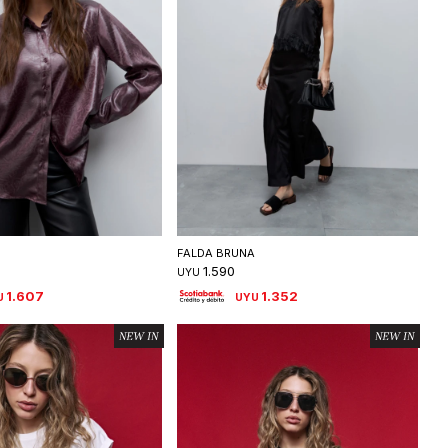
eleccionar talle
Seleccionar talle
FALDA BRUNA
1.590
UYU
1.607
1.352
U
UYU