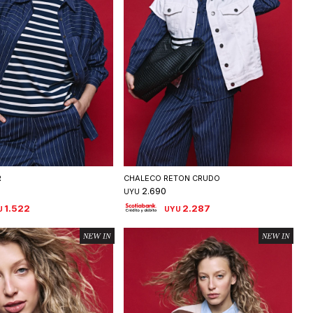
eleccionar talle
Seleccionar talle
R
CHALECO RETON CRUDO
2.690
UYU
1.522
2.287
U
UYU