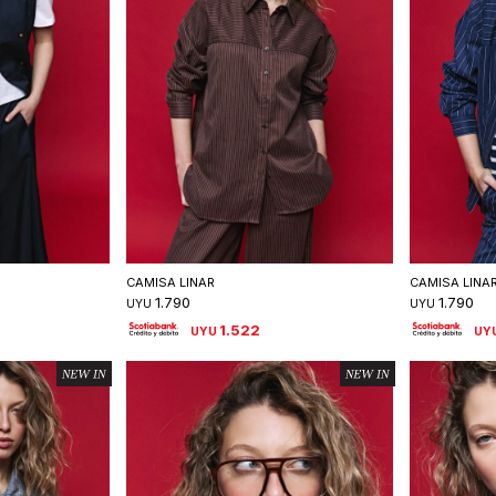
talle
Seleccionar talle
S
CAMISA LINAR
CAMISA LINA
1.790
1.790
UYU
UYU
1.522
UYU
UY