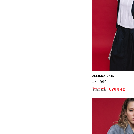
Seleccionar 
REMERA KAIA
990
UYU
842
UYU