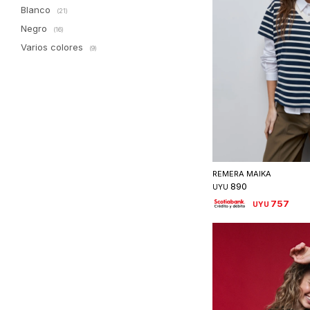
Blanco
(21)
Negro
(16)
Varios colores
(9)
Seleccionar 
REMERA MAIKA
890
UYU
757
UYU