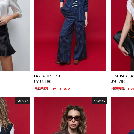
talle
Seleccionar talle
S
PANTALÓN LINJE
REMERA AIRA
1.990
790
UYU
UYU
1.692
UYU
UY