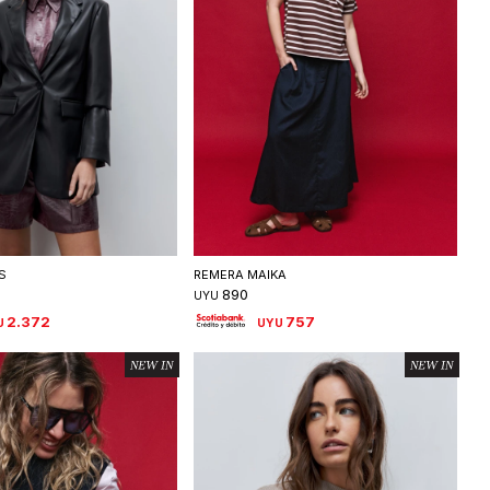
eleccionar talle
Seleccionar talle
S
REMERA MAIKA
890
UYU
2.372
757
U
UYU