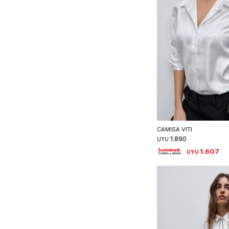
Seleccionar 
CAMISA VITI
1.890
UYU
1.607
UYU