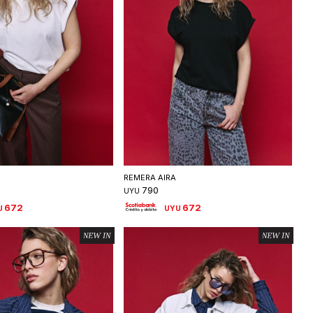
eleccionar talle
Seleccionar talle
REMERA AIRA
790
UYU
672
672
U
UYU