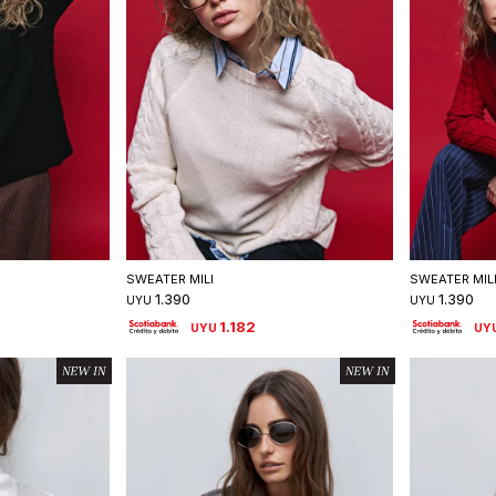
talle
Seleccionar talle
S
SWEATER MILI
SWEATER MIL
1.390
1.390
UYU
UYU
1.182
UYU
UY