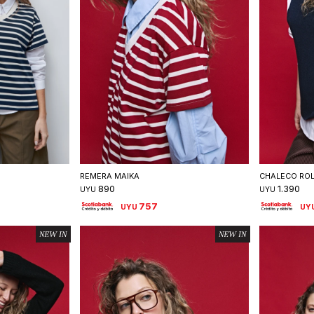
talle
Seleccionar talle
S
REMERA MAIKA
CHALECO ROL
890
1.390
UYU
UYU
757
UYU
UY