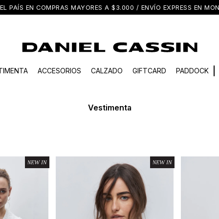
EL PAÍS EN COMPRAS MAYORES A $3.000 / ENVÍO EXPRESS EN M
TIMENTA
ACCESORIOS
CALZADO
GIFTCARD
PADDOCK
Vestimenta