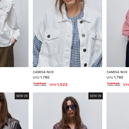
talle
Seleccionar talle
S
CAMISA NOX
CAMISA NOX
1.790
1.790
UYU
UYU
1.522
UYU
UY