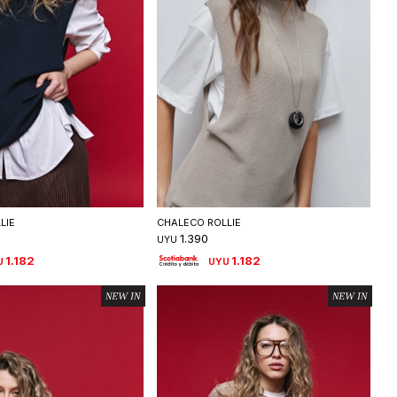
eleccionar talle
Seleccionar talle
LIE
CHALECO ROLLIE
1.390
UYU
1.182
1.182
U
UYU