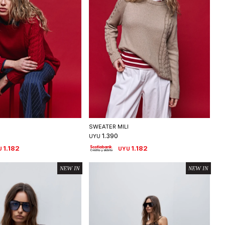
eleccionar talle
Seleccionar talle
I
SWEATER MILI
1.390
UYU
1.182
1.182
U
UYU