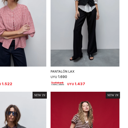
eleccionar talle
Seleccionar talle
PANTALÓN LAX
1.690
UYU
1.522
1.437
U
UYU