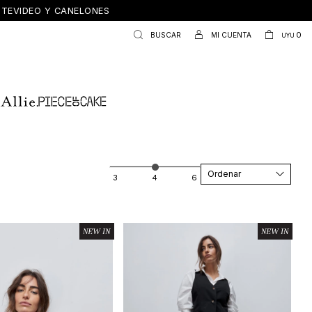
ONTEVIDEO Y CANELONES
0
UYU
Recomendados