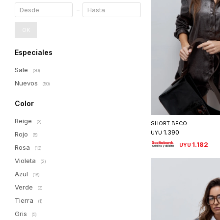
OK
Especiales
Sale
(30)
Nuevos
(50)
Color
Seleccionar 
Beige
(3)
SHORT BECO
1.390
UYU
Rojo
(5)
1.182
UYU
Rosa
(13)
Violeta
(2)
Azul
(18)
Verde
(3)
Tierra
(1)
Gris
(5)