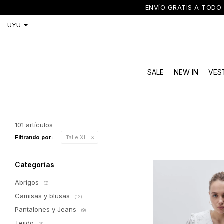
ENVÍO GRATIS A TODO 
SALE
NEW IN
VES
101 artículos
Filtrando por:
Talle XL
Categorías
Abrigos
(3)
Camisas y blusas
(12)
Pantalones y Jeans
(9)
Tejido
(9)