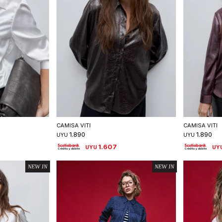
talle
Seleccionar talle
S
CAMISA VITI
CAMISA VITI
1.890
1.890
UYU
UYU
1.607
UYU
UY