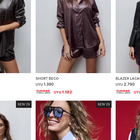
talle
Seleccionar talle
S
SHORT BECO
BLAZER LACA
1.390
2.790
UYU
UYU
1.182
UYU
UY