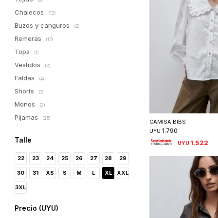
Chalecos
(12)
Buzos y canguros
(2)
Remeras
(17)
Tops
(1)
Vestidos
(2)
Faldas
(4)
Shorts
(3)
Monos
Seleccionar 
(2)
Pijamas
(25)
CAMISA BIBS
1.790
UYU
Talle
1.522
UYU
22
23
24
25
26
27
28
29
30
31
XS
S
M
L
XL
XXL
3XL
Precio
(UYU)