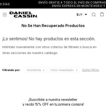
ENVÍO GRATIS A TODO EL PAÍS EN COMPRAS MAYORES A $3.
ENVÍO EXPRESS EN MONTEVIDEO Y CANELONES

No Se Han Recuperado Productos
¡Lo sentimos! No hay productos en esta sección.
Inténtalo nuevamente con otros criterios de filtrado o busca en
otras secciones de nuestro catálogo.
Quitar filtros
Filtrando por:
Vestimenta
Color:
Anaranjado
¡Suscribite a nuestra newsletter
y recibí 15% OFF en tu primera compra!