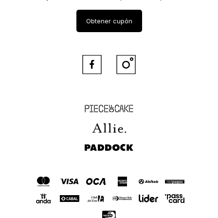
Obtener cupón


Piece of Cake
Allie
Paddock