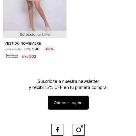
Seleccionar talle
VESTIDO NOVIEMBRE
590
65
1.690
UYU
UYU
502
UYU
¡Suscribite a nuestra newsletter
y recibí 15% OFF en tu primera compra!
Obtener cupón

