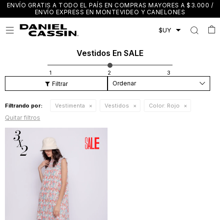
ENVÍO GRATIS A TODO EL PAÍS EN COMPRAS MAYORES A $3.000 /
ENVÍO EXPRESS EN MONTEVIDEO Y CANELONES

Vestidos En SALE
Recomendados
Filtrando por:
Vestimenta
Vestidos
Color:
Rojo
Quitar filtros