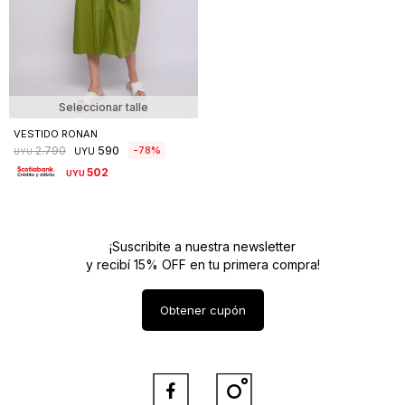
Seleccionar talle
VESTIDO RONAN
590
78
2.790
UYU
UYU
502
UYU
¡Suscribite a nuestra newsletter
y recibí 15% OFF en tu primera compra!
Obtener cupón

