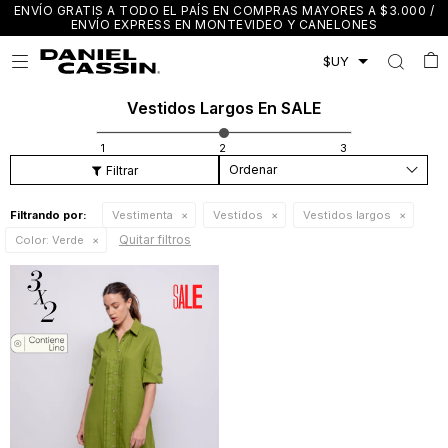
ENVÍO GRATIS A TODO EL PAÍS EN COMPRAS MAYORES A $3.000 /
ENVÍO EXPRESS EN MONTEVIDEO Y CANELONES

Vestidos Largos En SALE
Recomendados
Filtrando por:
Vestimenta
Vestidos
Vestidos largos
Quitar filtros
Color:
Verde