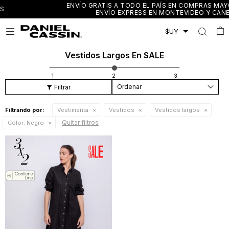
ENVÍO GRATIS A TODO EL PAÍS EN COMPRAS MAYORES A $3.000 /
ENVÍO EXPRESS EN MONTEVIDEO Y CANELONES

Vestidos Largos En SALE
Recomendados
Filtrando por:
Vestimenta
Vestidos
Vestidos largos
Quitar filtros
Color:
Negro