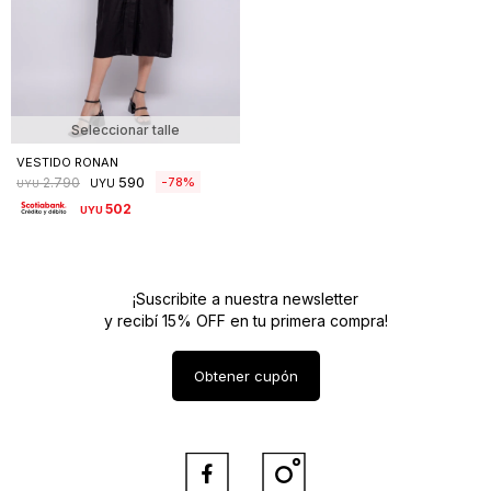
Seleccionar talle
VESTIDO RONAN
590
78
2.790
UYU
UYU
502
UYU
¡Suscribite a nuestra newsletter
y recibí 15% OFF en tu primera compra!
Obtener cupón

