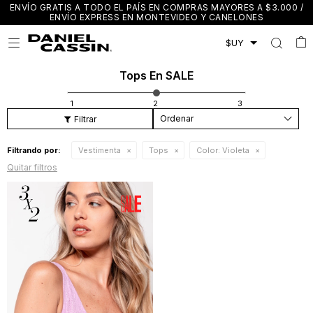
ENVÍO GRATIS A TODO EL PAÍS EN COMPRAS MAYORES A $3.000 /
ENVÍO EXPRESS EN MONTEVIDEO Y CANELONES

Tops En SALE
Recomendados
Filtrando por:
Vestimenta
Tops
Color:
Violeta
Quitar filtros