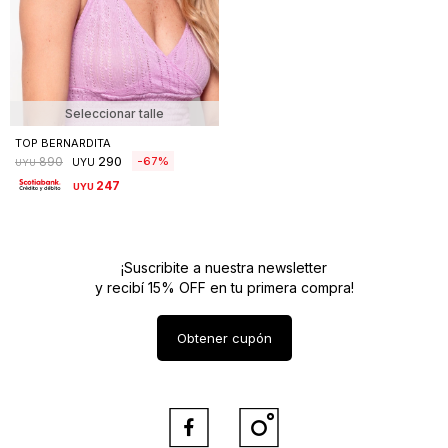
Seleccionar talle
TOP BERNARDITA
290
67
890
UYU
UYU
247
UYU
¡Suscribite a nuestra newsletter
y recibí 15% OFF en tu primera compra!
Obtener cupón

