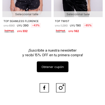
Seleccionar talle
Seleccionar talle
TOP SEAMLESS FLORENCE
TOP TWIST
390
190
43
85
690
1.290
UYU
UYU
UYU
UYU
332
162
UYU
UYU
¡Suscribite a nuestra newsletter
y recibí 15% OFF en tu primera compra!
Obtener cupón

