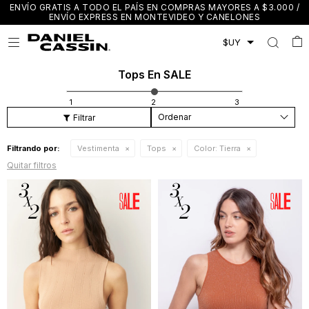
ENVÍO GRATIS A TODO EL PAÍS EN COMPRAS MAYORES A $3.000 /
ENVÍO EXPRESS EN MONTEVIDEO Y CANELONES

Tops En SALE
Recomendados
Filtrando por:
Vestimenta
Tops
Color:
Tierra
Quitar filtros