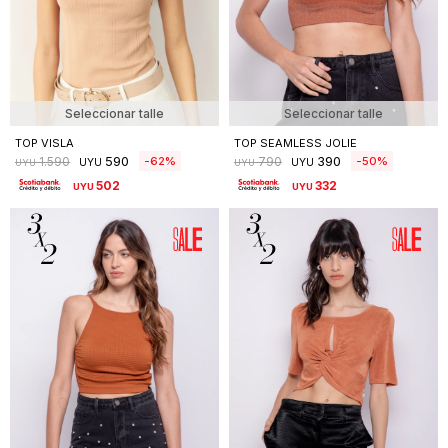
Seleccionar talle
Seleccionar talle
TOP VISLA
TOP SEAMLESS JOLIE
590
390
62
50
1.590
790
UYU
UYU
UYU
UYU
502
332
UYU
UYU