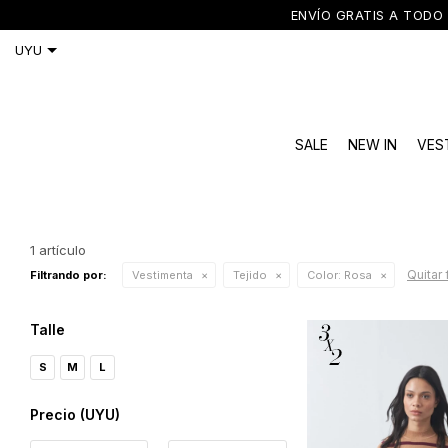
ENVÍO GRATIS A TODO 
SALE
NEW IN
VES
1 artículo
Quitar 
Filtrando por:
Vestimenta
Tejido
Color:
Rosa
Talle
S
M
L
Precio
(UYU)