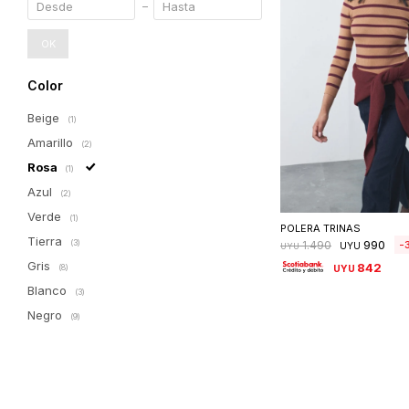
OK
Color
Beige
(1)
Amarillo
(2)
Rosa
(1)
Azul
(2)
Seleccionar 
Verde
(1)
POLERA TRINAS
Tierra
990
(3)
1.490
UYU
UYU
Gris
842
(8)
UYU
Blanco
(3)
Negro
(9)