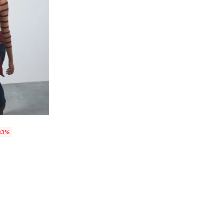
talle
33