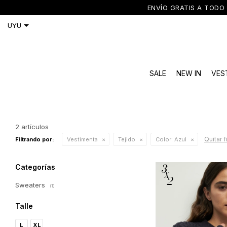
ENVÍO GRATIS A TODO 
SALE
NEW IN
VES
2 artículos
Quitar f
Filtrando por:
Vestimenta
Tejido
Color:
Azul
Categorías
Sweaters
(1)
Talle
L
XL