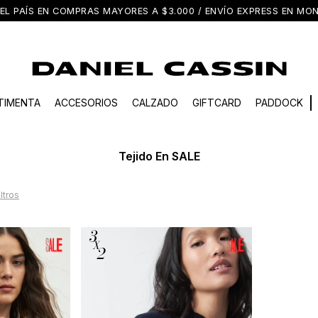
EL PAÍS EN COMPRAS MAYORES A $3.000 / ENVÍO EXPRESS EN M
TIMENTA
ACCESORIOS
CALZADO
GIFTCARD
PADDOCK
Tejido En SALE
iltros