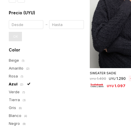
Precio
(UYU)
OK
Color
Beige
(1)
Seleccionar 
Amarillo
(2)
SWEATER SADIE
Rosa
(1)
1.290
1.490
UYU
UYU
Azul
(2)
1.097
UYU
Verde
(1)
Tierra
(3)
Gris
(8)
Blanco
(4)
Negro
(9)