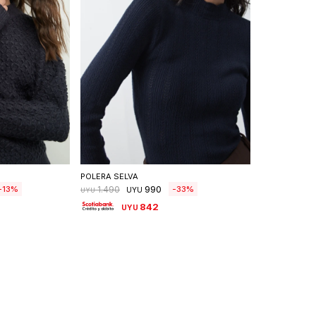
talle
Seleccionar talle
POLERA SELVA
990
13
33
1.490
UYU
UYU
842
UYU