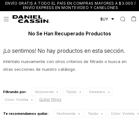
ENVÍO GRATIS A TODO EL PAÍS EN COMPRAS MAYORES A $3.000 /
ENVÍO EXPRESS EN MONTEVIDEO Y CANELONES

No Se Han Recuperado Productos
¡Lo sentimos! No hay productos en esta sección.
Inténtalo nuevamente con otros criterios de filtrado o busca en
otras secciones de nuestro catálogo.
Filtrando por:
Vestimenta
Tejido
Sweaters
Quitar filtros
Color:
Violeta
Te recomendamos quitar:
Vestimenta
Tejido
Color:
Violeta